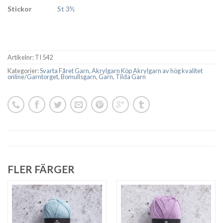
Stickor
St 3½
Artikelnr:
TI 542
Kategorier:
Svarta Fåret Garn
,
Akrylgarn Köp Akrylgarn av hög kvalitet
online/Garntorget
,
Bomullsgarn
,
Garn
,
Tilda Garn
FLER FÄRGER