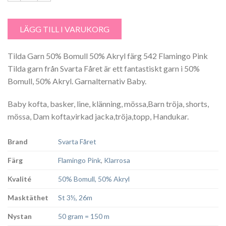
Tilda Garn färg 542 Flamingo Pink mängd
LÄGG TILL I VARUKORG
Tilda Garn 50% Bomull 50% Akryl färg 542 Flamingo Pink
Tilda garn från Svarta Fåret är ett fantastiskt garn i 50%
Bomull, 50% Akryl. Garnalternativ Baby.
Baby kofta, basker, line, klänning, mössa,Barn tröja, shorts,
mössa, Dam kofta,virkad jacka,tröja,topp, Handukar.
Brand
Svarta Fåret
Färg
Flamingo Pink
,
Klarrosa
Kvalité
50% Bomull, 50% Akryl
Masktäthet
St 3½, 26m
Nystan
50 gram = 150 m