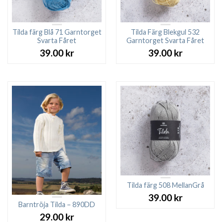
Tilda färg Blå 71 Garntorget
Tilda Färg Blekgul 532
Svarta Fåret
Garntorget Svarta Fåret
39.00
kr
39.00
kr
Tilda färg 508 MellanGrå
39.00
kr
Barntröja Tilda – 890DD
29.00
kr