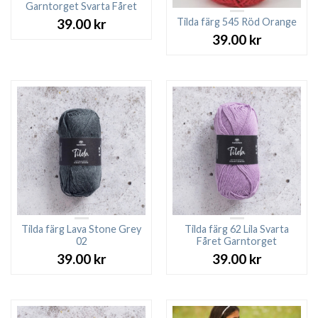
Garntorget Svarta Fåret
Tilda färg 545 Röd Orange
39.00
kr
39.00
kr
Tilda färg Lava Stone Grey
Tilda färg 62 Lila Svarta
02
Fåret Garntorget
39.00
kr
39.00
kr