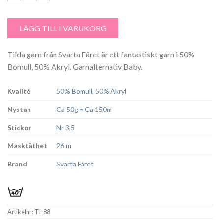
Tilda färg 88 Petrol mängd
LÄGG TILL I VARUKORG
Tilda garn från Svarta Fåret är ett fantastiskt garn i 50%
Bomull, 50% Akryl. Garnalternativ Baby.
Kvalité
50% Bomull, 50% Akryl
Nystan
Ca 50g = Ca 150m
Stickor
Nr 3,5
Masktäthet
26 m
Brand
Svarta Fåret
Artikelnr:
TI-88