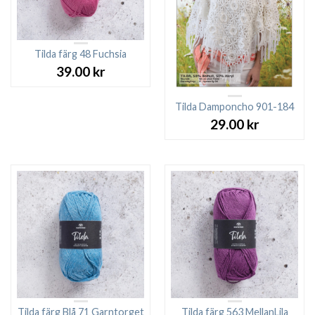
Tilda färg 48 Fuchsia
39.00
kr
Tilda Damponcho 901-184
29.00
kr
Tilda färg Blå 71 Garntorget
Tilda färg 563 MellanLila