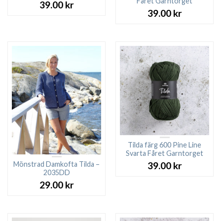
Fåret Garntorget
39.00
kr
39.00
kr
Tilda färg 600 Pine Line
Svarta Fåret Garntorget
Mönstrad Damkofta Tilda –
39.00
kr
2035DD
29.00
kr