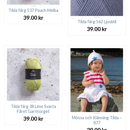
Tilda färg 537 Peach Melba
39.00
kr
Tilda färg 562 Ljusblå
39.00
kr
Tilda färg 38 Lime Svarta
Fåret Garntorget
Mössa och Klänning Tilda –
39.00
kr
877
29.00
kr