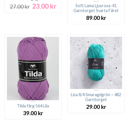
23.00
kr
Det
Det
Soft Lama Ljusrosa-41
27.00
kr
ursprungliga
nuvarande
Garntorget Svarta Fåret
priset
priset
89.00
kr
var:
är:
27.00 kr.
23.00 kr.
Lisa 8/4 Smaragdgrön – 482
Garntorget
Tilda färg 564 Lila
29.00
kr
39.00
kr