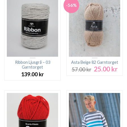
-56%
Ribbon Ljusgrå – 03
Asta Beige 82 Garntorget
Garntorget
25.00
kr
Det
Det
57.00
kr
ursprungliga
nuv
139.00
kr
priset
pri
var:
är:
57.00 kr.
25.0