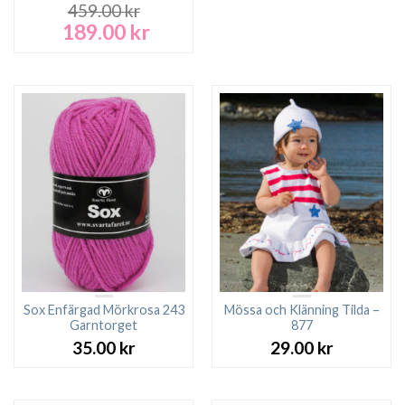
459.00
kr
189.00
kr
Det
Det
ursprungliga
nuvarande
priset
priset
var:
är:
459.00 kr.
189.00 kr.
Sox Enfärgad Mörkrosa 243
Mössa och Klänning Tilda –
Garntorget
877
35.00
kr
29.00
kr