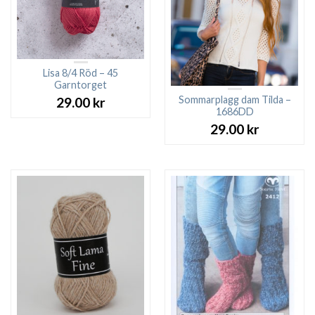
Lisa 8/4 Röd – 45
Garntorget
Sommarplagg dam Tilda –
29.00
kr
1686DD
29.00
kr