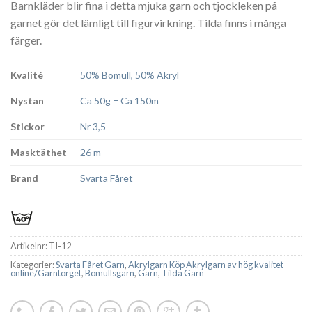
Barnkläder blir fina i detta mjuka garn och tjockleken på
garnet gör det lämligt till figurvirkning. Tilda finns i många
färger.
Kvalité
50% Bomull, 50% Akryl
Nystan
Ca 50g = Ca 150m
Stickor
Nr 3,5
Masktäthet
26 m
Brand
Svarta Fåret
Artikelnr:
TI-12
Kategorier:
Svarta Fåret Garn
,
Akrylgarn Köp Akrylgarn av hög kvalitet
online/Garntorget
,
Bomullsgarn
,
Garn
,
Tilda Garn