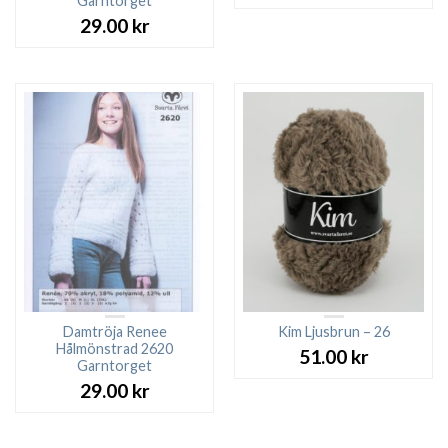
Garntorget
29.00
kr
Damtröja Renee
Kim Ljusbrun – 26
Hålmönstrad 2620
51.00
kr
Garntorget
29.00
kr