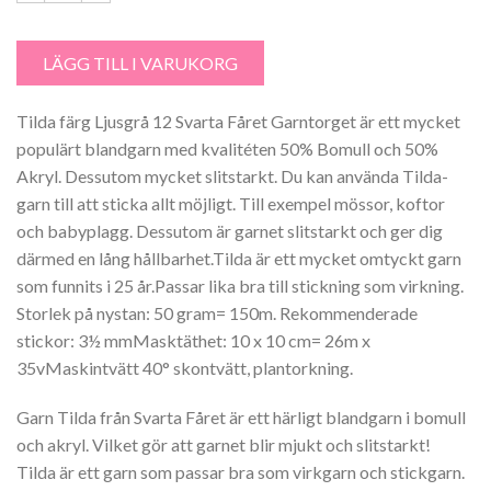
Tilda färg 12 Ljusgrå Svarta Fåret Garntorget mängd
LÄGG TILL I VARUKORG
Tilda färg Ljusgrå 12 Svarta Fåret Garntorget är ett mycket
populärt blandgarn med kvalitéten 50% Bomull och 50%
Akryl. Dessutom mycket slitstarkt. Du kan använda Tilda-
garn till att sticka allt möjligt. Till exempel mössor, koftor
och babyplagg. Dessutom är garnet slitstarkt och ger dig
därmed en lång hållbarhet.Tilda är ett mycket omtyckt garn
som funnits i 25 år.Passar lika bra till stickning som virkning.
Storlek på nystan: 50 gram= 150m. Rekommenderade
stickor: 3½ mmMasktäthet: 10 x 10 cm= 26m x
35vMaskintvätt 40° skontvätt, plantorkning.
Garn Tilda från Svarta Fåret är ett härligt blandgarn i bomull
och akryl. Vilket gör att garnet blir mjukt och slitstarkt!
Tilda är ett garn som passar bra som virkgarn och stickgarn.