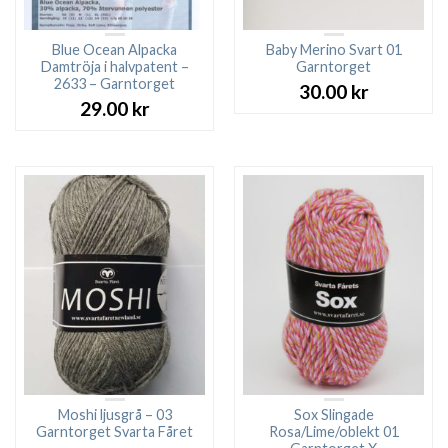
Blue Ocean Alpacka
Baby Merino Svart 01
Damtröja i halvpatent –
Garntorget
2633 – Garntorget
30.00
kr
29.00
kr
Moshi ljusgrå – 03
Sox Slingade
Garntorget Svarta Fåret
Rosa/Lime/oblekt 01