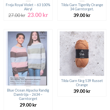
Freja Royai Violet – 63 100%
Tilda Garn Tigerlily Orange
Akryl
34 Garntorget.
23.00
kr
Det
Det
27.00
kr
39.00
kr
ursprungliga
nuvarande
priset
priset
var:
är:
27.00 kr.
23.00 kr.
Tilda Garn färg 539 Russet
Orange
Blue Ocean Alpacka Randig
39.00
kr
Damtröja – 2634 –
Garntorget
29.00
kr