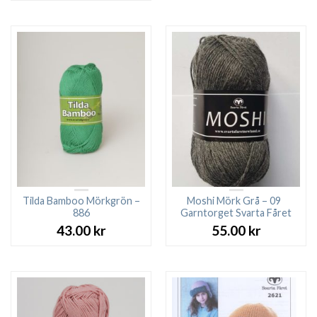
Tilda Bamboo Mörkgrön –
Moshi Mörk Grå – 09
886
Garntorget Svarta Fåret
43.00
kr
55.00
kr