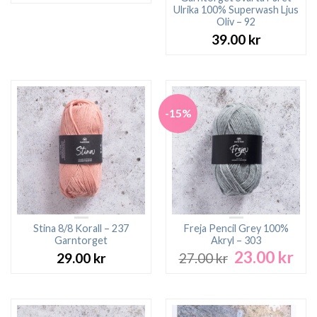
Ulrika 100% Superwash Ljus
Oliv – 92
39.00
kr
-15%
Stina 8/8 Korall – 237
Freja Pencil Grey 100%
Garntorget
Akryl – 303
23.00
kr
Det
Det
29.00
kr
27.00
kr
ursprungliga
nuv
priset
pri
var:
är:
27.00 kr.
23.0