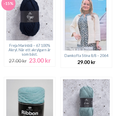
-15%
Freja Marinblå – 67 100%
Akryl. När ett akrylgarn är
som bäst.
Damkofta Stina 8/8 – 2064
23.00
kr
Det
Det
27.00
kr
29.00
kr
ursprungliga
nuvarande
priset
priset
var:
är:
27.00 kr.
23.00 kr.