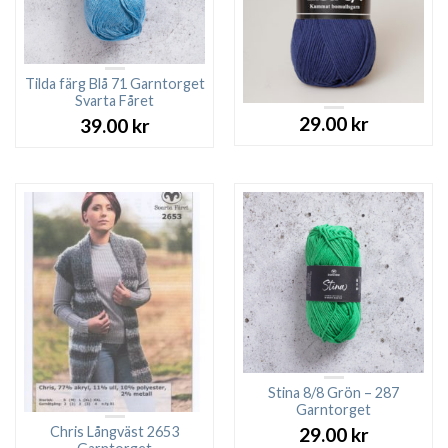
Tilda färg Blå 71 Garntorget
Svarta Fåret
29.00
kr
39.00
kr
Stina 8/8 Grön – 287
Garntorget
Chris Långväst 2653
29.00
kr