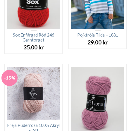
Sox Enfärgad Röd 246
Pojktröja Tilda – 1881
Garntorget
29.00
kr
35.00
kr
-15%
Freja Puderrosa 100% Akryl
– 241