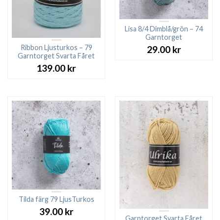
Lisa 8/4 Dimblå/grön – 74
Garntorget
Ribbon Ljusturkos – 79
29.00
kr
Garntorget Svarta Fåret
139.00
kr
Tilda färg 79 LjusTurkos
39.00
kr
Garntorget Svarta Fåret