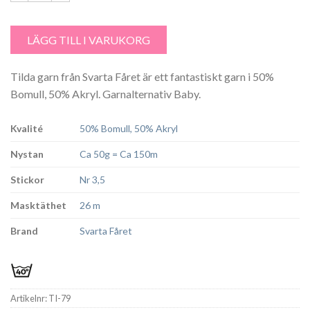
Tilda färg 79 LjusTurkos mängd
LÄGG TILL I VARUKORG
Tilda garn från Svarta Fåret är ett fantastiskt garn i 50%
Bomull, 50% Akryl. Garnalternativ Baby.
Kvalité
50% Bomull, 50% Akryl
Nystan
Ca 50g = Ca 150m
Stickor
Nr 3,5
Masktäthet
26 m
Brand
Svarta Fåret
Artikelnr:
TI-79