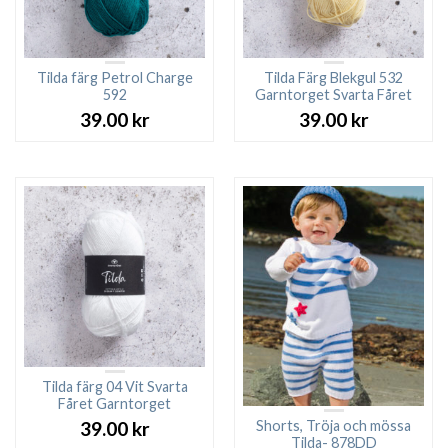
Tilda färg Petrol Charge
Tilda Färg Blekgul 532
592
Garntorget Svarta Fåret
39.00
kr
39.00
kr
Tilda färg 04 Vit Svarta
Fåret Garntorget
Shorts, Tröja och mössa
39.00
kr
Tilda- 878DD