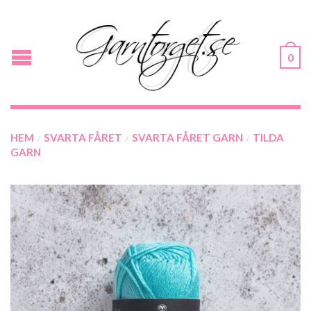
0
HEM
SVARTA FÅRET
SVARTA FÅRET GARN
TILDA
/
/
/
GARN