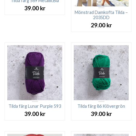
Tilda färg 569 MetallicBlå
39.00
kr
Mönstrad Damkofta Tilda –
2035DD
29.00
kr
Tilda färg Lunar Purple 593
Tilda färg 86 Klövergrön
39.00
kr
39.00
kr