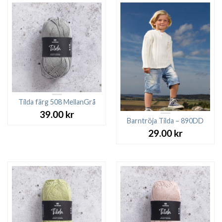
Tilda färg 508 MellanGrå
39.00
kr
Barntröja Tilda – 890DD
29.00
kr