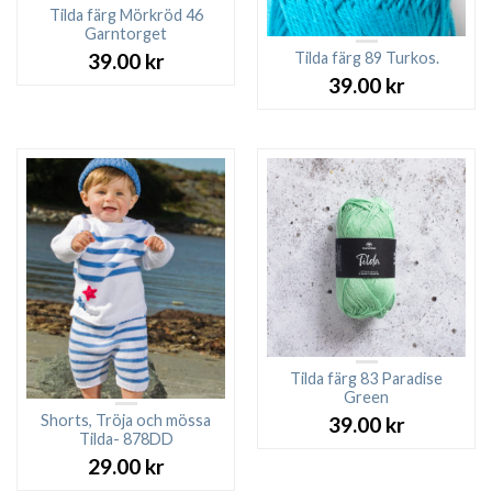
Tilda färg Mörkröd 46
Garntorget
Tilda färg 89 Turkos.
39.00
kr
39.00
kr
Tilda färg 83 Paradise
Green
Shorts, Tröja och mössa
39.00
kr
Tilda- 878DD
29.00
kr