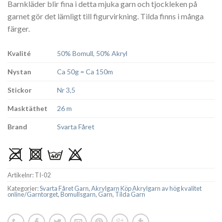
Barnkläder blir fina i detta mjuka garn och tjockleken på
garnet gör det lämligt till figurvirkning. Tilda finns i många
färger.
Kvalité
50% Bomull, 50% Akryl
Nystan
Ca 50g = Ca 150m
Stickor
Nr 3,5
Masktäthet
26 m
Brand
Svarta Fåret
Artikelnr:
TI-02
Kategorier:
Svarta Fåret Garn
,
Akrylgarn Köp Akrylgarn av hög kvalitet
online/Garntorget
,
Bomullsgarn
,
Garn
,
Tilda Garn