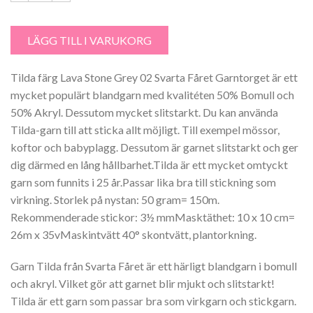
Tilda färg Lava Stone Grey 02 mängd
LÄGG TILL I VARUKORG
Tilda färg Lava Stone Grey 02 Svarta Fåret Garntorget är ett
mycket populärt blandgarn med kvalitéten 50% Bomull och
50% Akryl. Dessutom mycket slitstarkt. Du kan använda
Tilda-garn till att sticka allt möjligt. Till exempel mössor,
koftor och babyplagg. Dessutom är garnet slitstarkt och ger
dig därmed en lång hållbarhet.Tilda är ett mycket omtyckt
garn som funnits i 25 år.Passar lika bra till stickning som
virkning. Storlek på nystan: 50 gram= 150m.
Rekommenderade stickor: 3½ mmMasktäthet: 10 x 10 cm=
26m x 35vMaskintvätt 40° skontvätt, plantorkning.
Garn Tilda från Svarta Fåret är ett härligt blandgarn i bomull
och akryl. Vilket gör att garnet blir mjukt och slitstarkt!
Tilda är ett garn som passar bra som virkgarn och stickgarn.