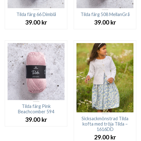
Tilda färg 66 Dimblå
Tilda färg 508 MellanGrå
39.00
kr
39.00
kr
Tilda färg Pink
Beachcomber 594
Sicksackmönstrad Tilda
39.00
kr
kofta med tröja Tilda –
1616DD
29.00
kr