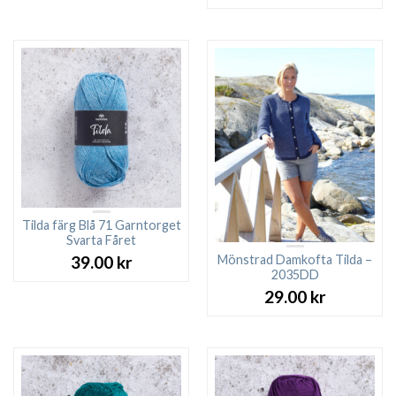
Tilda färg Blå 71 Garntorget
Svarta Fåret
Mönstrad Damkofta Tilda –
39.00
kr
2035DD
29.00
kr