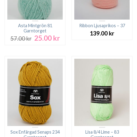
Asta Mintgrön 81
Ribbon Ljusaprikos – 37
Garntorget
139.00
kr
25.00
kr
Det
Det
57.00
kr
ursprungliga
nuvarande
priset
priset
var:
är:
57.00 kr.
25.00 kr.
Sox Enfärgad Senaps 234
Lisa 8/4 Lime – 83