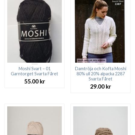
Moshi Svart – 01
Damtröja och Kofta Moshi
Garntorget Svarta Fåret
80% ull 20% alpacka 2287
Svarta Fåret
55.00
kr
29.00
kr