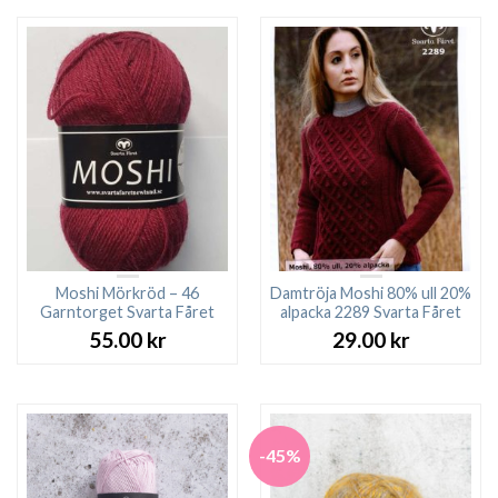
Moshi Mörkröd – 46
Damtröja Moshi 80% ull 20%
Garntorget Svarta Fåret
alpacka 2289 Svarta Fåret
55.00
kr
29.00
kr
-45%