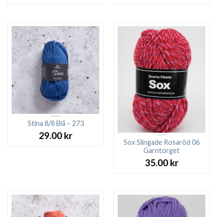
Stina 8/8 Blå – 273
29.00
kr
Sox Slingade Rosaröd 06
Garntorget
35.00
kr