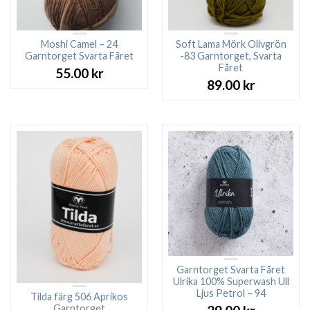
Moshi Camel – 24
Soft Lama Mörk Olivgrön
Garntorget Svarta Fåret
-83 Garntorget, Svarta
Fåret
55.00
kr
89.00
kr
Garntorget Svarta Fåret
Ulrika 100% Superwash Ull
Ljus Petrol – 94
Tilda färg 506 Aprikos
Garntorget