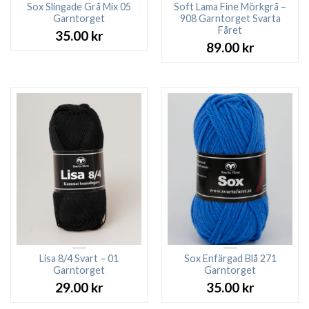
Sox Slingade Grå Mix 05
Soft Lama Fine Mörkgrå –
Garntorget
908 Garntorget Svarta
Fåret
35.00
kr
89.00
kr
Lisa 8/4 Svart – 01
Sox Enfärgad Blå 271
Garntorget
Garntorget
29.00
kr
35.00
kr