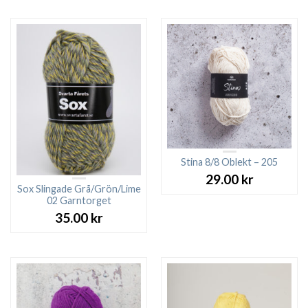
Stina 8/8 Oblekt – 205
29.00
kr
Sox Slingade Grå/Grön/Lime
02 Garntorget
35.00
kr