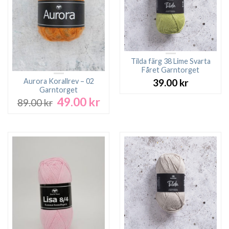
Tilda färg 38 Lime Svarta
Fåret Garntorget
Aurora Korallrev – 02
39.00
kr
Garntorget
49.00
kr
Det
Det
89.00
kr
ursprungliga
nuvarande
priset
priset
var:
är:
89.00 kr.
49.00 kr.