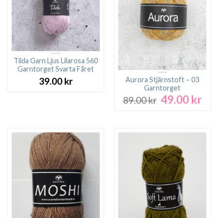
Tilda Garn Ljus Lilarosa 560
Garntorget Svarta Fåret
Aurora Stjärnstoft – 03
39.00
kr
Garntorget
49.00
kr
Det
Det
89.00
kr
ursprungliga
nuv
priset
pri
var:
är:
89.00 kr.
49.0