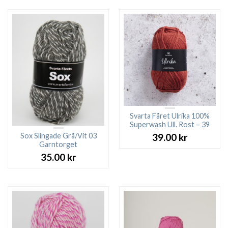
Svarta Fåret Ulrika 100%
Superwash Ull. Rost – 39
Sox Slingade Grå/Vit 03
39.00
kr
Garntorget
35.00
kr