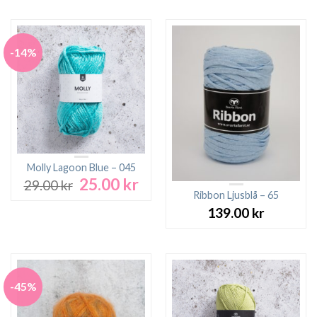
-14%
Molly Lagoon Blue – 045
25.00
kr
Det
Det
29.00
kr
ursprungliga
nuvarande
Ribbon Ljusblå – 65
priset
priset
139.00
kr
var:
är:
29.00 kr.
25.00 kr.
-45%