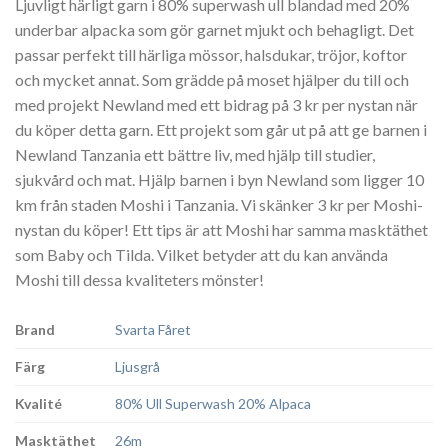
Ljuvligt härligt garn i 80% superwash ull blandad med 20%
underbar alpacka som gör garnet mjukt och behagligt. Det
passar perfekt till härliga mössor, halsdukar, tröjor, koftor
och mycket annat. Som grädde på moset hjälper du till och
med projekt Newland med ett bidrag på 3 kr per nystan när
du köper detta garn. Ett projekt som går ut på att ge barnen i
Newland Tanzania ett bättre liv, med hjälp till studier,
sjukvård och mat. Hjälp barnen i byn Newland som ligger 10
km från staden Moshi i Tanzania. Vi skänker 3 kr per Moshi-
nystan du köper! Ett tips är att Moshi har samma masktäthet
som Baby och Tilda. Vilket betyder att du kan använda
Moshi till dessa kvaliteters mönster!
Brand
Svarta Fåret
Färg
Ljusgrå
Kvalité
80% Ull Superwash 20% Alpaca
Masktäthet
26m