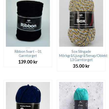
Ribbon Svart – 01
Sox Slingade
Garntorget
Mörkgrå/Ljusgrå/Senap/Oblekt
13 Garntorget
139.00
kr
35.00
kr