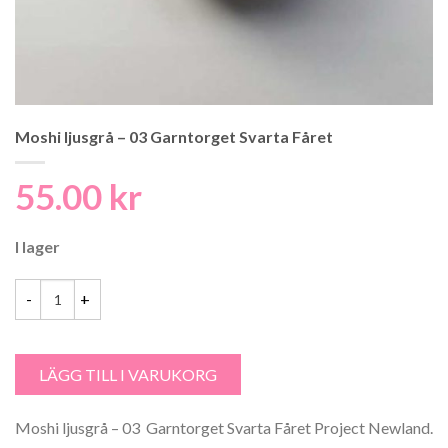
Moshi ljusgrå – 03 Garntorget Svarta Fåret
55.00
kr
I lager
Moshi ljusgrå - 03 Garntorget Svarta Fåret mängd
LÄGG TILL I VARUKORG
Moshi ljusgrå – 03 Garntorget Svarta Fåret Project Newland.