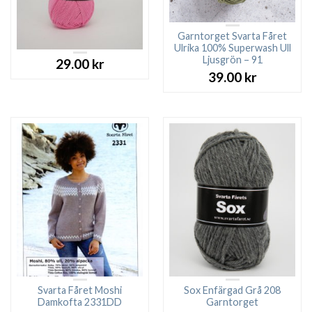
Garntorget Svarta Fåret
Ulrika 100% Superwash Ull
Ljusgrön – 91
29.00
kr
39.00
kr
Svarta Fåret Moshi
Sox Enfärgad Grå 208
Damkofta 2331DD
Garntorget