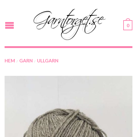
0
HEM
GARN
ULLGARN
/
/