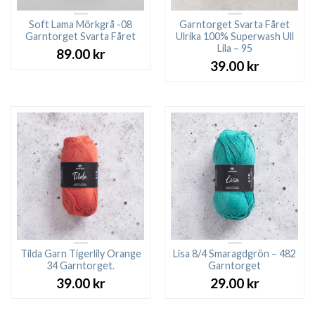
Soft Lama Mörkgrå -08
Garntorget Svarta Fåret
Garntorget Svarta Fåret
Ulrika 100% Superwash Ull
Lila – 95
89.00
kr
39.00
kr
Tilda Garn Tigerlily Orange
Lisa 8/4 Smaragdgrön – 482
34 Garntorget.
Garntorget
39.00
kr
29.00
kr