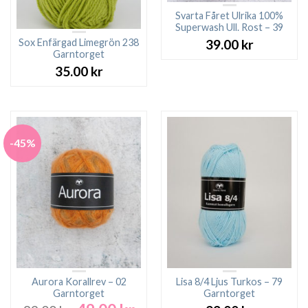
Svarta Fåret Ulrika 100%
Superwash Ull. Rost – 39
Sox Enfärgad Limegrön 238
39.00
kr
Garntorget
35.00
kr
-45%
Aurora Korallrev – 02
Lisa 8/4 Ljus Turkos – 79
Garntorget
Garntorget