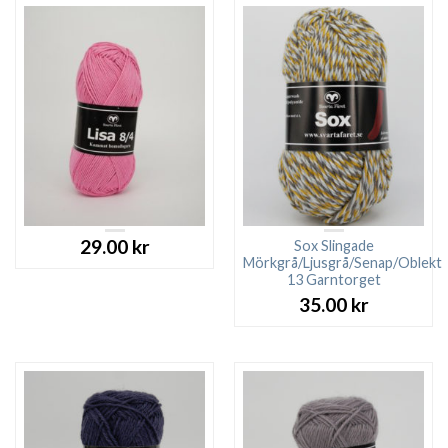
29.00
kr
Sox Slingade
Mörkgrå/Ljusgrå/Senap/Oblekt
13 Garntorget
35.00
kr