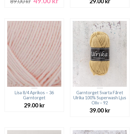
49.00
kr
Det
Det
89.00
kr
29.00
kr
ursprungliga
nuvarande
priset
priset
var:
är:
89.00 kr.
49.00 kr.
Lisa 8/4 Aprikos – 36
Garntorget Svarta Fåret
Garntorget
Ulrika 100% Superwash Ljus
Oliv – 92
29.00
kr
39.00
kr