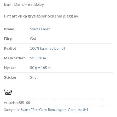
Barn, Dam, Herr, Baby
Fint att virka grytlappar och små plagg av.
Brand
Svarta Fåret
Färg
Grå
Kvalité
100% kammad bomull
Masktäthet
St 3, 28 m
Nystan
50 g = 165 m
Stickor
St 3
Artikelnr:
385 - 08
Kategorier:
Svarta Fåret Garn
,
Bomullsgarn
,
Garn
,
Lisa 8/4