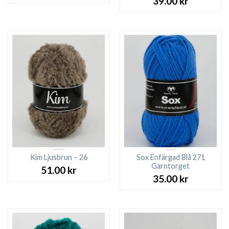
39.00
kr
Kim Ljusbrun – 26
Sox Enfärgad Blå 271
Garntorget
51.00
kr
35.00
kr