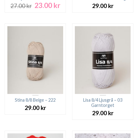
23.00
kr
Det
Det
27.00
kr
29.00
kr
ursprungliga
nuvarande
priset
priset
var:
är:
27.00 kr.
23.00 kr.
Stina 8/8 Beige – 222
Lisa 8/4 Ljusgrå – 03
Garntorget
29.00
kr
29.00
kr