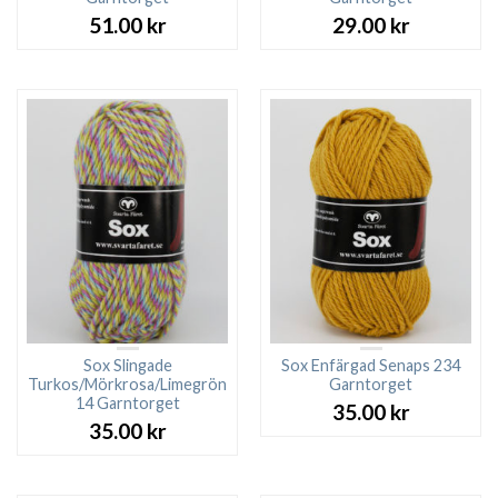
51.00
kr
29.00
kr
Sox Slingade
Sox Enfärgad Senaps 234
Turkos/Mörkrosa/Limegrön
Garntorget
14 Garntorget
35.00
kr
35.00
kr