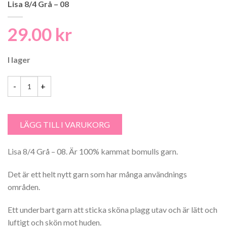
Lisa 8/4 Grå – 08
29.00
kr
I lager
Lisa 8/4 Grå - 08 mängd
LÄGG TILL I VARUKORG
Lisa 8/4 Grå – 08. Är 100% kammat bomulls garn.
Det är ett helt nytt garn som har många användnings
områden.
Ett underbart garn att sticka sköna plagg utav och är lätt och
luftigt och skön mot huden.