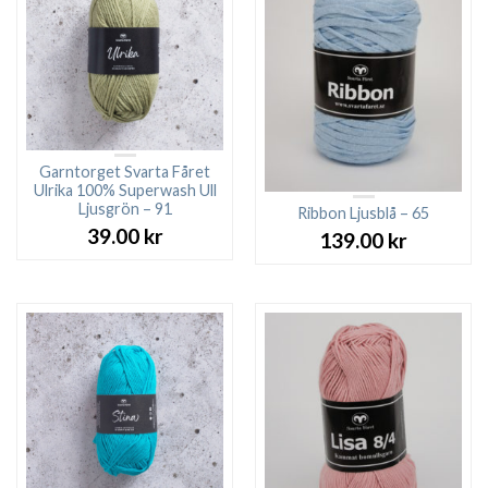
Garntorget Svarta Fåret
Ulrika 100% Superwash Ull
Ljusgrön – 91
Ribbon Ljusblå – 65
39.00
kr
139.00
kr