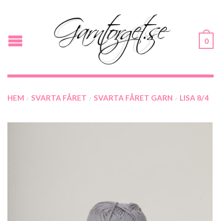
0
HEM
SVARTA FÅRET
SVARTA FÅRET GARN
LISA 8/4
/
/
/