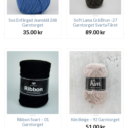
Sox Enfärgad Jeansblå 268
Soft Lama Grå/Brun -27
Garntorget
Garntorget Svarta Fåret
35.00
kr
89.00
kr
Ribbon Svart – 01
Kim Beige – 92 Garntorget
Garntorget
51.00
kr