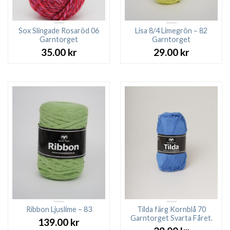
Sox Slingade Rosaröd 06
Lisa 8/4 Limegrön – 82
Garntorget
Garntorget
35.00
kr
29.00
kr
Ribbon Ljuslime – 83
Tilda färg Kornblå 70
Garntorget Svarta Fåret.
139.00
kr