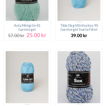
Asta Mintgrön 81
Tilda färg Mörkturkos 90
Garntorget
Garntorget Svarta Fåret
25.00
kr
Det
Det
57.00
kr
39.00
kr
ursprungliga
nuvarande
priset
priset
var:
är:
57.00 kr.
25.00 kr.