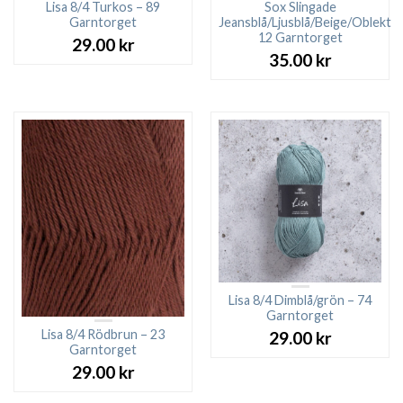
Lisa 8/4 Turkos – 89
Sox Slingade
Garntorget
Jeansblå/Ljusblå/Beige/Oblekt
12 Garntorget
29.00
kr
35.00
kr
Lisa 8/4 Dimblå/grön – 74
Garntorget
Lisa 8/4 Rödbrun – 23
29.00
kr
Garntorget
29.00
kr