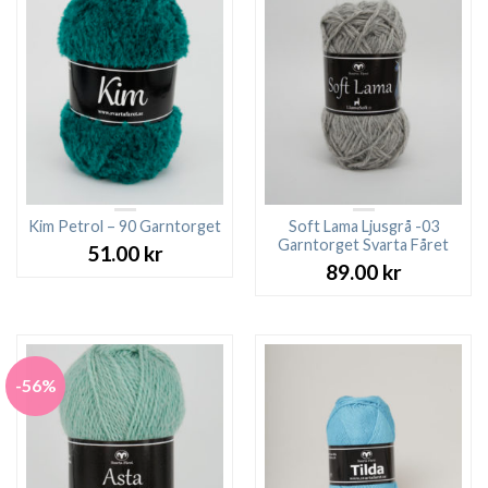
Kim Petrol – 90 Garntorget
Soft Lama Ljusgrå -03
Garntorget Svarta Fåret
51.00
kr
89.00
kr
-56%