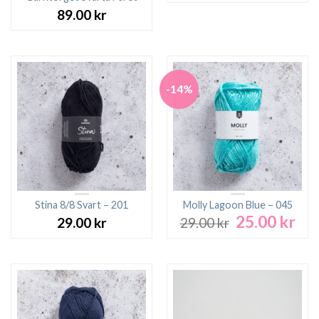
89.00
kr
-14%
Stina 8/8 Svart – 201
Molly Lagoon Blue – 045
25.00
kr
Det
Det
29.00
kr
29.00
kr
ursprungliga
nuv
priset
pri
var:
är:
29.00 kr.
25.0