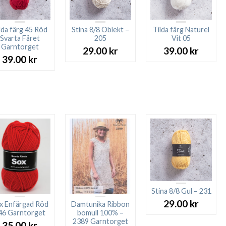
lda färg 45 Röd
Stina 8/8 Oblekt –
Tilda färg Naturel
Svarta Fåret
205
Vit 05
Garntorget
29.00
kr
39.00
kr
39.00
kr
Stina 8/8 Gul – 231
29.00
kr
x Enfärgad Röd
Damtunika Ribbon
46 Garntorget
bomull 100% –
2389 Garntorget
35.00
kr