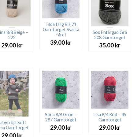
Tilda färg Blå 71
Garntorget Svarta
ina 8/8 Beige –
Sox Enfärgad Grå
Fåret
222
208 Garntorget
39.00
kr
29.00
kr
35.00
kr
Stina 8/8 Grön –
Lisa 8/4 Röd – 45
287 Garntorget
Garntorget
abytröja Soft
29.00
kr
29.00
kr
ma Garntorget
29.00
kr