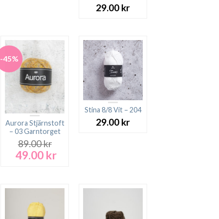
29.00
kr
-45%
Stina 8/8 Vit – 204
29.00
kr
Aurora Stjärnstoft
– 03 Garntorget
89.00
kr
49.00
kr
Det
Det
ursprungliga
nuvarande
priset
priset
var:
är:
89.00 kr.
49.00 kr.