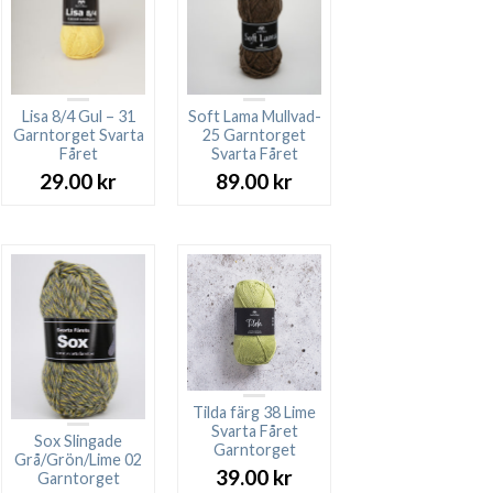
Lisa 8/4 Gul – 31
Soft Lama Mullvad-
Garntorget Svarta
25 Garntorget
Fåret
Svarta Fåret
29.00
kr
89.00
kr
Tilda färg 38 Lime
Svarta Fåret
Sox Slingade
Garntorget
Grå/Grön/Lime 02
39.00
kr
Garntorget