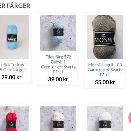
ER FÄRGER
Tilda färg 572
Babyblå
sa 8/4 Turkos –
Moshi ljusgrå – 03
Garntorget Svarta
9 Garntorget
Garntorget Svarta
Fåret
Fåret
29.00
kr
39.00
kr
55.00
kr