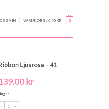
OGGA IN
VARUKORG
/
0.00
KR
0
Ribbon Ljusrosa – 41
139.00
kr
 lager