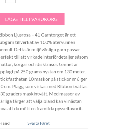
ibbon Ljusrosa – 41 mängd
LÄGG TILL I VARUKORG
Ribbon Ljusrosa – 41 Garntorget är ett
tubgarn tillverkat av 100% återvunnen
bomull. Detta är miljövänliga garn passar
erfekt till att virkade interiördetaljer såsom
mattor, korgar och disktrasor. Garnet är
upplagt på 250 grams nystan om 130 meter.
Stickfastheten 10 maskor på stickor nr 6 ger
10 cm. Plagg som virkas med Ribbon tvättas
i 30 graders maskintvätt. Med massor av
ärliga färger att välja bland kan vi nästan
lova att du mött en framtida pysselfavorit.
Brand
Svarta Fåret