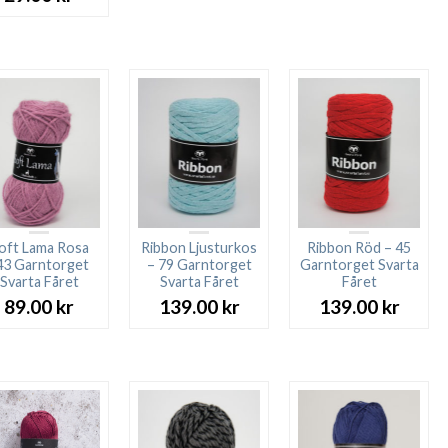
oft Lama Rosa
Ribbon Ljusturkos
Ribbon Röd – 45
43 Garntorget
– 79 Garntorget
Garntorget Svarta
Svarta Fåret
Svarta Fåret
Fåret
89.00
kr
139.00
kr
139.00
kr