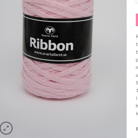
R
p
h