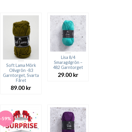
Lisa 8/4
Smaragdgrön –
Soft Lama Mörk
482 Garntorget
Olivgrön -83
29.00
kr
Garntorget, Svarta
Fåret
89.00
kr
-59%