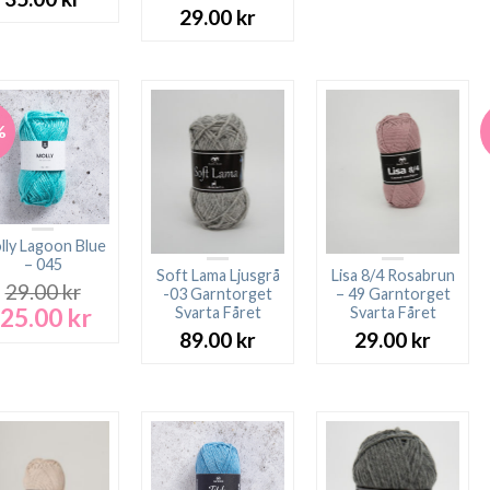
29.00
kr
%
lly Lagoon Blue
– 045
Soft Lama Ljusgrå
Lisa 8/4 Rosabrun
29.00
kr
-03 Garntorget
– 49 Garntorget
25.00
kr
Svarta Fåret
Svarta Fåret
Det
Det
ursprungliga
nuvarande
89.00
kr
29.00
kr
priset
priset
var:
är:
29.00 kr.
25.00 kr.