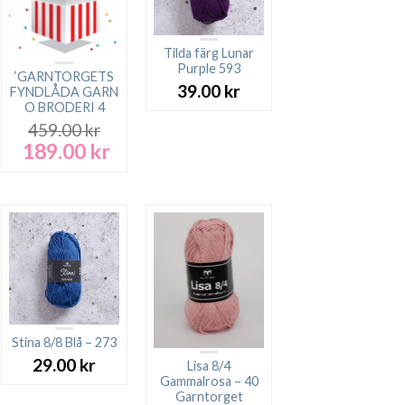
Tilda färg Lunar
Purple 593
‘GARNTORGETS
39.00
kr
FYNDLÅDA GARN
O BRODERI 4
459.00
kr
189.00
kr
Det
Det
ursprungliga
nuvarande
priset
priset
var:
är:
459.00 kr.
189.00 kr.
Stina 8/8 Blå – 273
29.00
kr
Lisa 8/4
Gammalrosa – 40
Garntorget