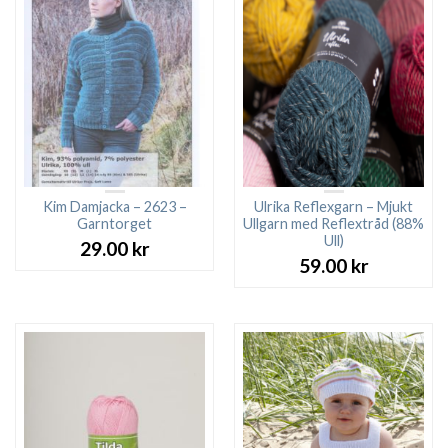
Kim Damjacka – 2623 –
Ulrika Reflexgarn – Mjukt
Garntorget
Ullgarn med Reflextråd (88%
Ull)
29.00
kr
59.00
kr