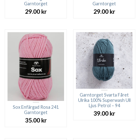
Garntorget
Garntorget
29.00
kr
29.00
kr
Garntorget Svarta Fåret
Ulrika 100% Superwash Ull
Ljus Petrol – 94
Sox Enfärgad Rosa 241
Garntorget
39.00
kr
35.00
kr