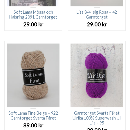
Soft Lama Mössa och
Lisa 8/4 Isig Rosa – 42
Halsring 2091 Garntorget
Garntorget
29.00
kr
29.00
kr
Soft Lama Fine Beige – 922
Garntorget Svarta Fåret
Garntorget Svarta Fåret
Ulrika 100% Superwash Ull
Lila – 95
89.00
kr