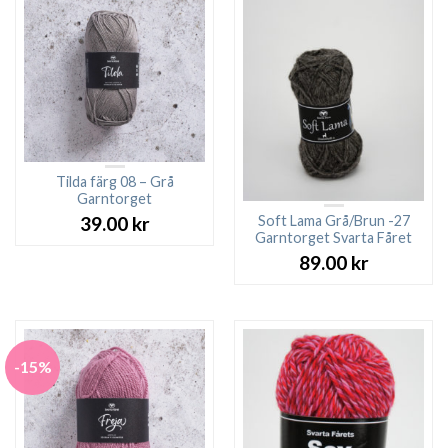
Tilda färg 08 – Grå
Garntorget
Soft Lama Grå/Brun -27
39.00
kr
Garntorget Svarta Fåret
89.00
kr
-15%