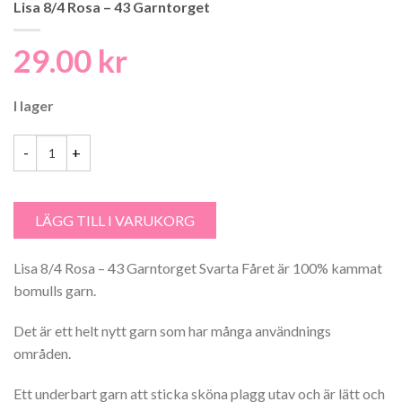
Lisa 8/4 Rosa – 43 Garntorget
29.00
kr
I lager
Lisa 8/4 Rosa - 43 Garntorget mängd
LÄGG TILL I VARUKORG
Lisa 8/4 Rosa – 43 Garntorget Svarta Fåret är 100% kammat
bomulls garn.
Det är ett helt nytt garn som har många användnings
områden.
Ett underbart garn att sticka sköna plagg utav och är lätt och