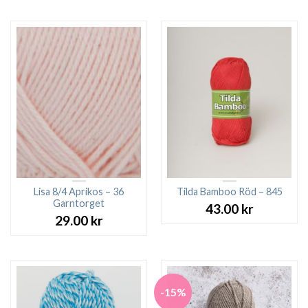
priset
pri
var:
är:
89.00 kr.
49.0
Lisa 8/4 Aprikos – 36
Tilda Bamboo Röd – 845
Garntorget
43.00
kr
29.00
kr
-15%