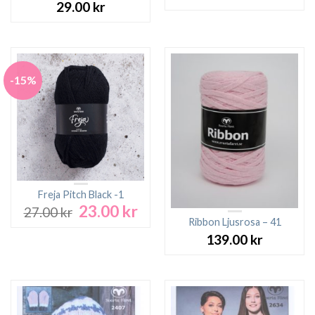
29.00
kr
-15%
Freja Pitch Black -1
23.00
kr
Det
Det
27.00
kr
ursprungliga
nuvarande
Ribbon Ljusrosa – 41
priset
priset
139.00
kr
var:
är:
27.00 kr.
23.00 kr.