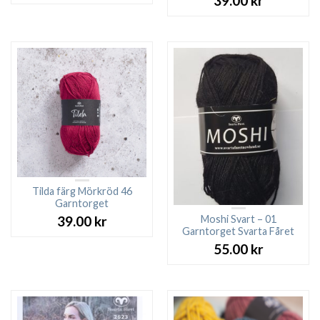
39.00
kr
Tilda färg Mörkröd 46
Garntorget
Moshi Svart – 01
39.00
kr
Garntorget Svarta Fåret
55.00
kr