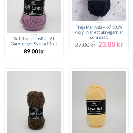
Freja Marinblå – 67 100%
Akryl. När ett akrylgarn är
som bäst.
Soft Lama Ljuslila – 61
23.00
kr
Det
Det
Garntorget Svarta Fåret
27.00
kr
ursprungliga
nuv
89.00
kr
priset
pri
var:
är:
27.00 kr.
23.0