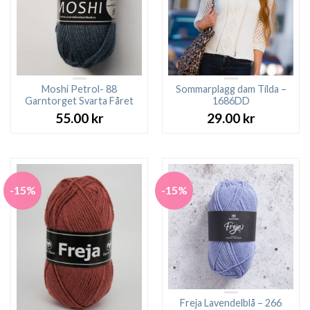
Moshi Petrol- 88
Sommarplagg dam Tilda –
Garntorget Svarta Fåret
1686DD
55.00
kr
29.00
kr
-15%
-15%
Freja Lavendelblå – 266