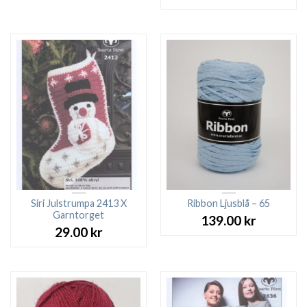
Siri Julstrumpa 2413 X
Ribbon Ljusblå – 65
Garntorget
139.00
kr
29.00
kr