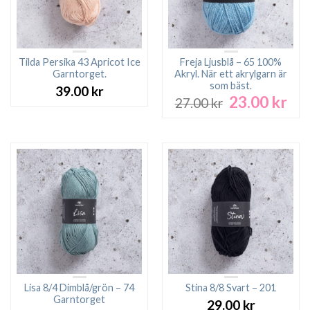
Tilda Persika 43 Apricot Ice
Freja Ljusblå – 65 100%
Garntorget.
Akryl. När ett akrylgarn är
som bäst.
39.00
kr
23.00
kr
Det
Det
27.00
kr
ursprungliga
nuv
priset
pri
var:
är:
27.00 kr.
23.0
Lisa 8/4 Dimblå/grön – 74
Stina 8/8 Svart – 201
Garntorget
29.00
kr