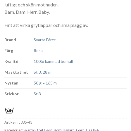
luftigt och skön mot huden.
Barn, Dam, Herr, Baby.
Fint att virka grytlappar och små plagg av.
Brand
Svarta Fåret
Färg
Rosa
Kvalité
100% kammad bomull
Masktäthet
St 3, 28 m
Nystan
50 g = 165 m
Stickor
St 3
Artikelnr:
385-43
Kategorier:
Svarta Fåret Garn
,
Bomullsgarn
,
Garn
,
Lisa 8/4