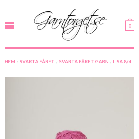
0
HEM
SVARTA FÅRET
SVARTA FÅRET GARN
LISA 8/4
/
/
/