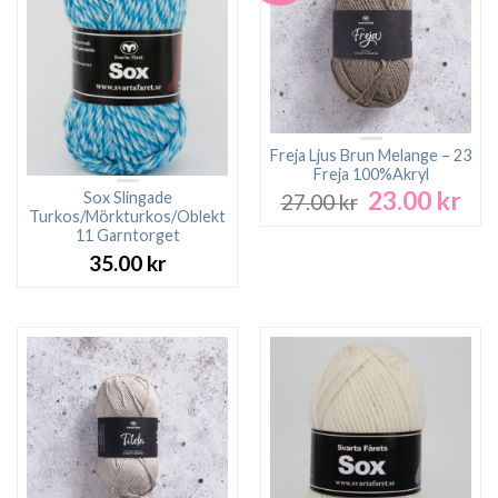
Freja Ljus Brun Melange – 23
Freja 100%Akryl
23.00
kr
Det
Det
Sox Slingade
27.00
kr
ursprungliga
nuv
Turkos/Mörkturkos/Oblekt
11 Garntorget
priset
pri
var:
är:
35.00
kr
27.00 kr.
23.0