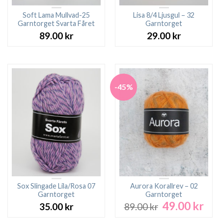
Soft Lama Mullvad-25
Lisa 8/4 Ljusgul – 32
Garntorget Svarta Fåret
Garntorget
89.00
kr
29.00
kr
-45%
Sox Slingade Lila/Rosa 07
Aurora Korallrev – 02
Garntorget
Garntorget
49.00
kr
Det
Det
35.00
kr
89.00
kr
ursprungliga
nuv