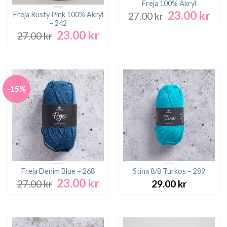
Freja 100% Akryl
23.00
kr
Det
Det
Freja Rusty Pink 100% Akryl
27.00
kr
ursprungliga
nuv
– 242
23.00
kr
priset
pri
Det
Det
27.00
kr
var:
är:
ursprungliga
nuvarande
27.00 kr.
23.0
priset
priset
var:
är:
27.00 kr.
23.00 kr.
-15%
Freja Denim Blue – 268
Stina 8/8 Turkos – 289
23.00
kr
Det
Det
27.00
kr
29.00
kr
ursprungliga
nuvarande
priset
priset
var:
är:
27.00 kr.
23.00 kr.