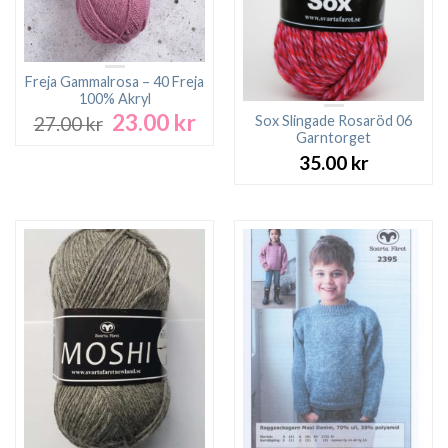
Freja Gammalrosa – 40 Freja
100% Akryl
23.00
kr
Det
Det
Sox Slingade Rosaröd 06
27.00
kr
ursprungliga
nuvarande
Garntorget
priset
priset
35.00
kr
var:
är:
27.00 kr.
23.00 kr.