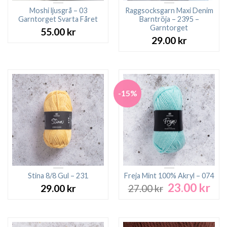
Moshi ljusgrå – 03
Raggsocksgarn Maxi Denim
Garntorget Svarta Fåret
Barntröja – 2395 –
Garntorget
55.00
kr
29.00
kr
-15%
Stina 8/8 Gul – 231
Freja Mint 100% Akryl – 074
23.00
kr
Det
Det
29.00
kr
27.00
kr
ursprungliga
nuv
priset
pri
var:
är:
27.00 kr.
23.0