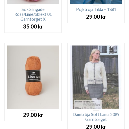
Sox Slingade
Pojktröja Tilda – 1881
Rosa/Lime/oblekt 01
29.00
kr
Garntorget X
35.00
kr
29.00
kr
Damtröja Soft Lama 2089
Garntorget
29.00
kr