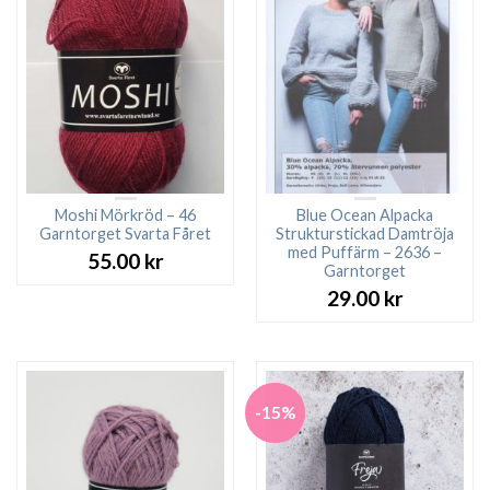
Moshi Mörkröd – 46
Blue Ocean Alpacka
Garntorget Svarta Fåret
Strukturstickad Damtröja
med Puffärm – 2636 –
55.00
kr
Garntorget
29.00
kr
-15%