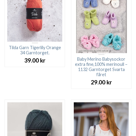
Tilda Garn Tigerlily Orange
34 Garntorget.
Baby Merino Babysockor
39.00
kr
extra fine,100% merinoull –
1132 Garntorget Svarta
fåret
29.00
kr