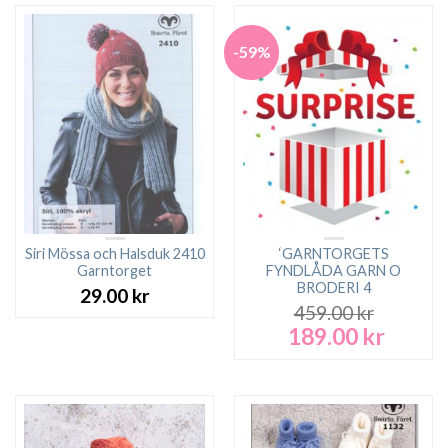
-59%
Siri Mössa och Halsduk 2410
‘GARNTORGETS
Garntorget
FYNDLÅDA GARN O
BRODERI 4
29.00
kr
459.00
kr
189.00
kr
Det
Det
ursprungliga
nuvara
priset
priset
var:
är:
459.00 kr.
189.00 