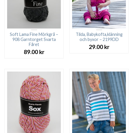
Soft Lama Fine Mörkgrå –
Tilda, Babykofta,klänning
908 Garntorget Svarta
och byxor – 2199DD
Fåret
29.00
kr
89.00
kr