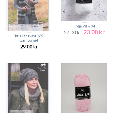
Freja Vit – 04
23.00
kr
Det
Det
27.00
kr
ursprungliga
nuv
Chris Långväst 2653
Garntorget
priset
pri
var:
är:
29.00
kr
27.00 kr.
23.0