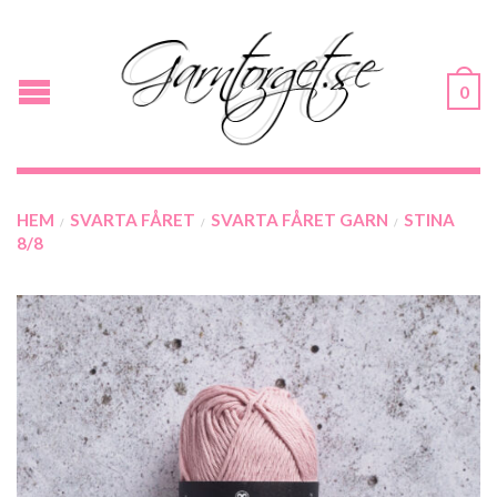
0
HEM
SVARTA FÅRET
SVARTA FÅRET GARN
STINA
/
/
/
8/8