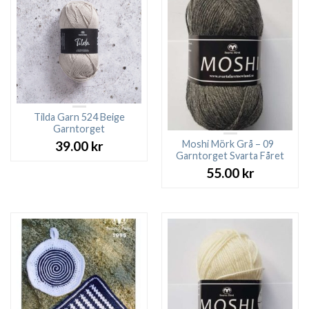
Tilda Garn 524 Beige
Garntorget
Moshi Mörk Grå – 09
39.00
kr
Garntorget Svarta Fåret
55.00
kr