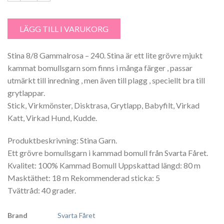
Stina 8/8 Gammalrosa - 240 mängd
LÄGG TILL I VARUKORG
Stina 8/8 Gammalrosa – 240. Stina är ett lite grövre mjukt
kammat bomullsgarn som finns i många färger , passar
utmärkt till inredning , men även till plagg , speciellt bra till
grytlappar.
Stick, Virkmönster, Disktrasa, Grytlapp, Babyfilt, Virkad
Katt, Virkad Hund, Kudde.
Produktbeskrivning: Stina Garn.
Ett grövre bomullsgarn i kammad bomull från Svarta Fåret.
Kvalitet: 100% Kammad Bomull Uppskattad längd: 80 m
Masktäthet: 18 m Rekommenderad sticka: 5
Tvättråd: 40 grader.
Brand
Svarta Fåret