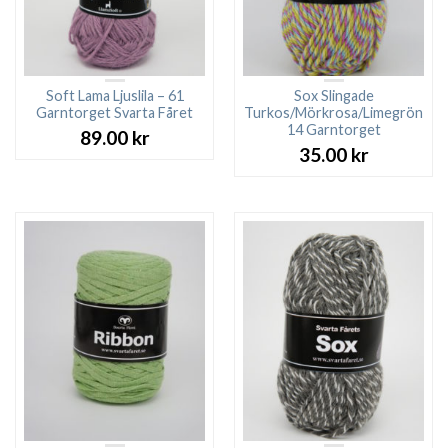
Soft Lama Ljuslila – 61
Sox Slingade
Garntorget Svarta Fåret
Turkos/Mörkrosa/Limegrön
14 Garntorget
89.00
kr
35.00
kr