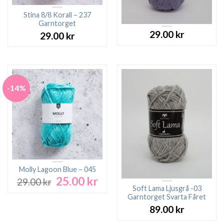
Stina 8/8 Korall – 237
Garntorget
29.00
kr
29.00
kr
-14%
Molly Lagoon Blue – 045
25.00
kr
Det
Det
29.00
kr
ursprungliga
nuvarande
Soft Lama Ljusgrå -03
Garntorget Svarta Fåret
priset
priset
var:
är:
89.00
kr
29.00 kr.
25.00 kr.