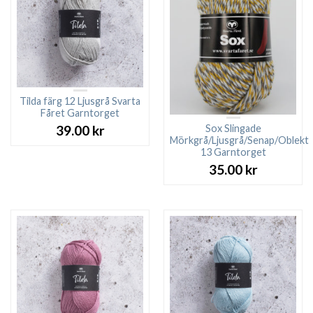
Tilda färg 12 Ljusgrå Svarta
Fåret Garntorget
Sox Slingade
39.00
kr
Mörkgrå/Ljusgrå/Senap/Oblekt
13 Garntorget
35.00
kr