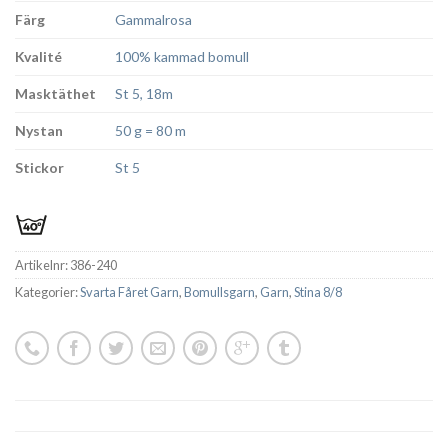
Färg
Gammalrosa
Kvalité
100% kammad bomull
Masktäthet
St 5, 18m
Nystan
50 g = 80 m
Stickor
St 5
Artikelnr:
386-240
Kategorier:
Svarta Fåret Garn
,
Bomullsgarn
,
Garn
,
Stina 8/8