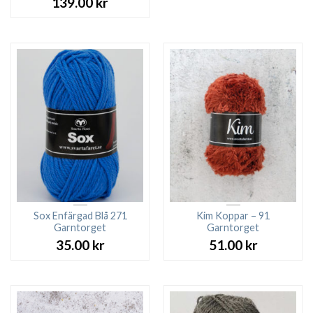
139.00
kr
Sox Enfärgad Blå 271
Kim Koppar – 91
Garntorget
Garntorget
35.00
kr
51.00
kr