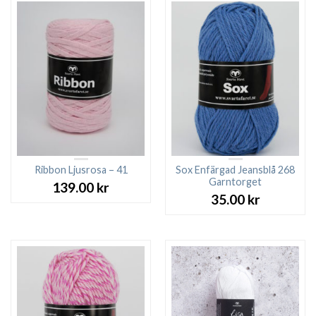
Ribbon Ljusrosa – 41
Sox Enfärgad Jeansblå 268
Garntorget
139.00
kr
35.00
kr