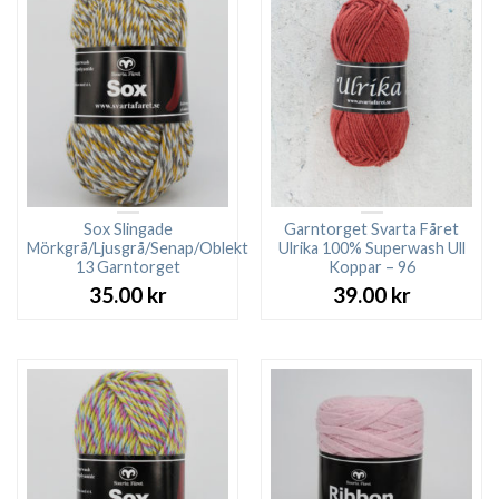
Sox Slingade
Garntorget Svarta Fåret
Mörkgrå/Ljusgrå/Senap/Oblekt
Ulrika 100% Superwash Ull
13 Garntorget
Koppar – 96
35.00
kr
39.00
kr