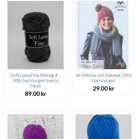
Soft Lama Fine Mörkgrå –
Siri Mössa och Halsduk 2410
908 Garntorget Svarta
Garntorget
Fåret
29.00
kr
89.00
kr