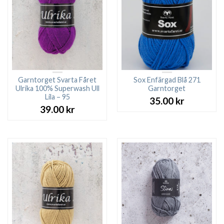
Garntorget Svarta Fåret
Sox Enfärgad Blå 271
Ulrika 100% Superwash Ull
Garntorget
Lila – 95
35.00
kr
39.00
kr