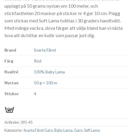
upplagt på 50 grams nystan om 100 meter, och
stickfastheten 20 maskor på stickor nr 4 ger 10 cm. Plagg
som stickas med Soft Lama tvättas i 30 graders handtvätt.
Med många vackra, dova färger att välja bland kan vi nästa
lova att du hittar en kulör som passar just dig.
Brand
Svarta Fåret
Färg
Röd
Kvalité
100% Baby Lama
Nystan
50 g = 100 m
Stickor
4
Artikelnr:
391-45
Kategorier:
Svarta Fåret Garn
,
Baby Lama
,
Garn
,
Soft Lama