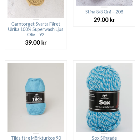
Stina 8/8 Grå – 208
29.00
kr
Garntorget Svarta Fåret
Ulrika 100% Superwash Ljus
Oliv – 92
39.00
kr
Tilda färg Mörkturkos 90
Sox Slingade