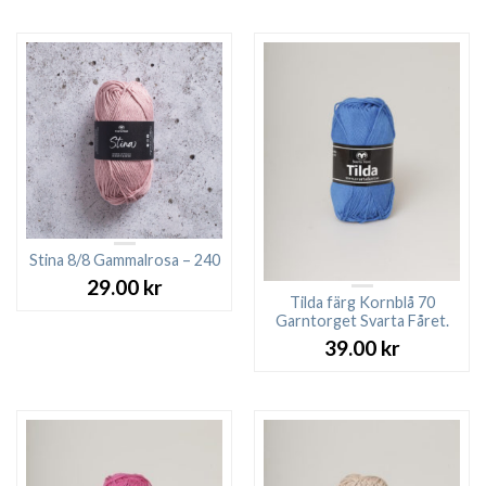
priset
priset
var:
är:
57.00 kr.
25.00 kr.
Stina 8/8 Gammalrosa – 240
29.00
kr
Tilda färg Kornblå 70
Garntorget Svarta Fåret.
39.00
kr