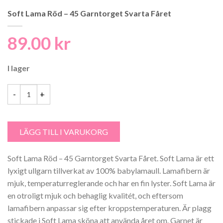
Soft Lama Röd – 45 Garntorget Svarta Fåret
89.00
kr
I lager
Soft Lama Röd - 45 Garntorget Svarta Fåret mängd
LÄGG TILL I VARUKORG
Soft Lama Röd – 45 Garntorget Svarta Fåret. Soft Lama är ett
lyxigt ullgarn tillverkat av 100% babylamaull. Lamafibern är
mjuk, temperaturreglerande och har en fin lyster. Soft Lama är
en otroligt mjuk och behaglig kvalitét, och eftersom
lamafibern anpassar sig efter kroppstemperaturen. Är plagg
stickade i Soft Lama sköna att använda året om. Garnet är