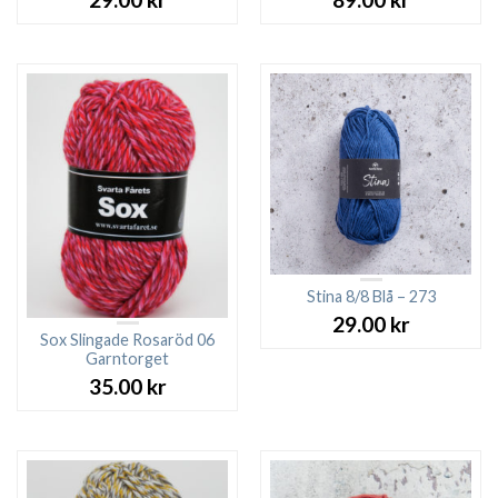
Stina 8/8 Blå – 273
29.00
kr
Sox Slingade Rosaröd 06
Garntorget
35.00
kr