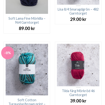
Lisa 8/4 Smaragdgrön – 482
Garntorget
Soft Lama Fine Mörklila –
29.00
kr
964 Garntorget
89.00
kr
-8%
Tilda färg Mörkröd 46
Garntorget
Soft Cotton
39.00
kr
Turquoise/brown print –