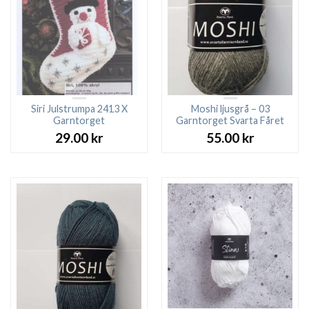
Siri Julstrumpa 2413 X
Moshi ljusgrå – 03
Garntorget
Garntorget Svarta Fåret
29.00
kr
55.00
kr