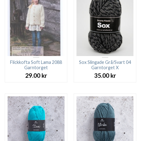
Flickkofta Soft Lama 2088
Sox Slingade Grå/Svart 04
Garntorget
Garntorget X
29.00
kr
35.00
kr