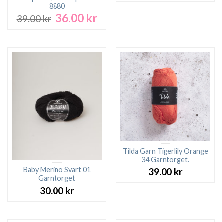
8880
36.00
kr
Det
Det
39.00
kr
ursprungliga
nuvarande
priset
priset
var:
är:
39.00 kr.
36.00 kr.
Tilda Garn Tigerlily Orange
34 Garntorget.
Baby Merino Svart 01
39.00
kr
Garntorget
30.00
kr