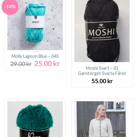
-14%
Molly Lagoon Blue – 045
25.00
kr
Det
Det
29.00
kr
ursprungliga
nuvarande
Moshi Svart – 01
Garntorget Svarta Fåret
priset
priset
var:
är:
55.00
kr
29.00 kr.
25.00 kr.