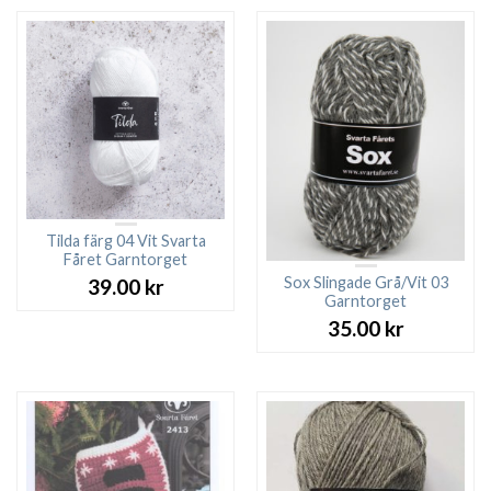
Tilda färg 04 Vit Svarta
Fåret Garntorget
Sox Slingade Grå/Vit 03
39.00
kr
Garntorget
35.00
kr