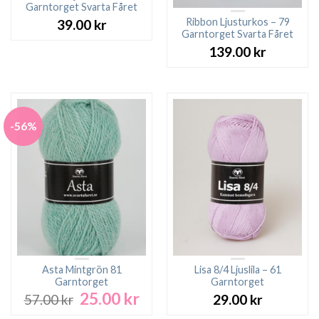
Garntorget Svarta Fåret
Ribbon Ljusturkos – 79
39.00
kr
Garntorget Svarta Fåret
139.00
kr
-56%
Asta Mintgrön 81
Lisa 8/4 Ljuslila – 61
Garntorget
Garntorget
25.00
kr
Det
Det
57.00
kr
29.00
kr
ursprungliga
nuvarande