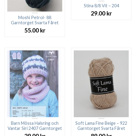
Stina 8/8 Vit – 204
29.00
kr
Moshi Petrol- 88
Garntorget Svarta Fåret
55.00
kr
Barn Mössa Halsring och
Soft Lama Fine Beige – 922
Vantar Siri 2407 Garntorget
Garntorget Svarta Fåret
29.00
kr
89.00
kr