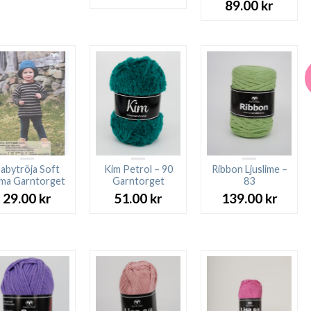
89.00
kr
abytröja Soft
Kim Petrol – 90
Ribbon Ljuslime –
ma Garntorget
Garntorget
83
29.00
kr
51.00
kr
139.00
kr