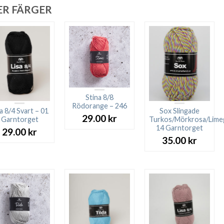
ER FÄRGER
Stina 8/8
Rödorange – 246
a 8/4 Svart – 01
Sox Slingade
29.00
kr
Garntorget
Turkos/Mörkrosa/Lime
14 Garntorget
29.00
kr
35.00
kr