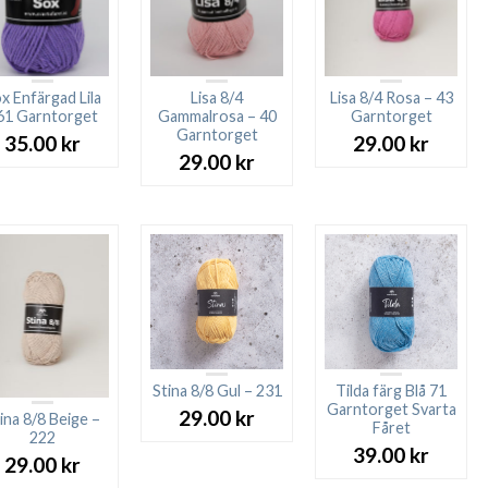
x Enfärgad Lila
Lisa 8/4
Lisa 8/4 Rosa – 43
61 Garntorget
Gammalrosa – 40
Garntorget
Garntorget
35.00
kr
29.00
kr
29.00
kr
Stina 8/8 Gul – 231
Tilda färg Blå 71
Garntorget Svarta
29.00
kr
ina 8/8 Beige –
Fåret
222
39.00
kr
29.00
kr