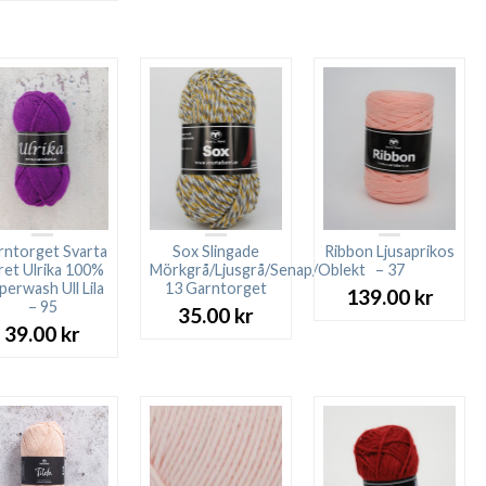
rntorget Svarta
Sox Slingade
Ribbon Ljusaprikos
ret Ulrika 100%
Mörkgrå/Ljusgrå/Senap/Oblekt
– 37
perwash Ull Lila
13 Garntorget
139.00
kr
– 95
35.00
kr
39.00
kr