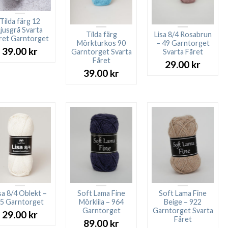
Tilda färg 12
Ljusgrå Svarta
Tilda färg
Lisa 8/4 Rosabrun
ret Garntorget
Mörkturkos 90
– 49 Garntorget
39.00
kr
Garntorget Svarta
Svarta Fåret
Fåret
29.00
kr
39.00
kr
sa 8/4 Oblekt –
Soft Lama Fine
Soft Lama Fine
5 Garntorget
Mörklila – 964
Beige – 922
Garntorget
Garntorget Svarta
29.00
kr
Fåret
89.00
kr