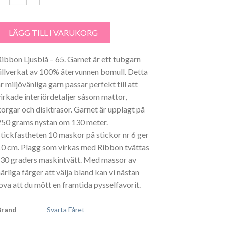
ibbon Ljusblå – 65 mängd
LÄGG TILL I VARUKORG
Ribbon Ljusblå – 65. Garnet är ett tubgarn
tillverkat av 100% återvunnen bomull. Detta
r miljövänliga garn passar perfekt till att
virkade interiördetaljer såsom mattor,
korgar och disktrasor. Garnet är upplagt på
250 grams nystan om 130 meter.
Stickfastheten 10 maskor på stickor nr 6 ger
10 cm. Plagg som virkas med Ribbon tvättas
i 30 graders maskintvätt. Med massor av
ärliga färger att välja bland kan vi nästan
lova att du mött en framtida pysselfavorit.
Brand
Svarta Fåret