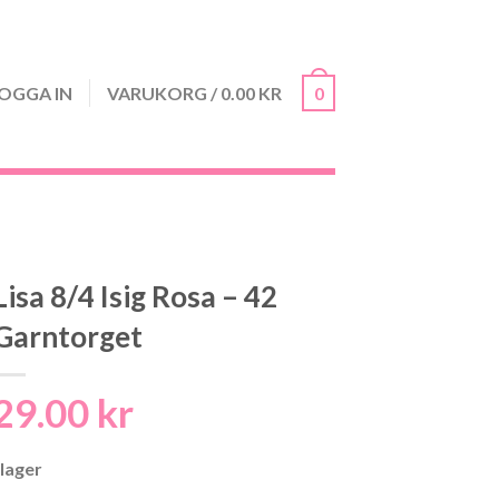
OGGA IN
VARUKORG
/
0.00
KR
0
Lisa 8/4 Isig Rosa – 42
Garntorget
29.00
kr
 lager