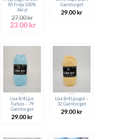
85 Freja 100%
Garntorget
Akryl
29.00
kr
27.00
kr
23.00
kr
Det
Det
ursprungliga
nuvarande
priset
priset
var:
är:
27.00 kr.
23.00 kr.
Lisa 8/4 Ljus
Lisa 8/4 Ljusgul –
Turkos – 79
32 Garntorget
Garntorget
29.00
kr
29.00
kr