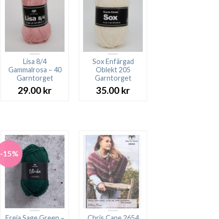
Lisa 8/4
Sox Enfärgad
Gammalrosa – 40
Oblekt 205
Garntorget
Garntorget
29.00
kr
35.00
kr
-15%
Freja Sage Green –
Chris Cape 2654