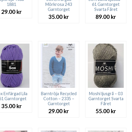
1881
Mörkrosa 243
61 Garntorget
Garntorget
Svarta Fåret
29.00
kr
35.00
kr
89.00
kr
x Enfärgad Lila
Barntröja Recycled
Moshi ljusgrå – 03
61 Garntorget
Cotton – 2335 –
Garntorget Svarta
Garntorget
Fåret
35.00
kr
29.00
kr
55.00
kr