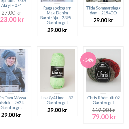
reja Mint 100%
Akryl – 074
Raggsocksgarn
Tilda Sommarplagg
27.00
kr
Maxi Denim
dam – 2194DD
23.00
kr
Barntröja – 2395 –
Det
Det
29.00
kr
Garntorget
ursprungliga
nuvarande
priset
priset
29.00
kr
var:
är:
27.00 kr.
23.00 kr.
-34%
im Dam Mössa
Lisa 8/4 Lime – 83
Chris Rödmulti 02
lsduk – 2624 –
Garntorget
Garntorget
Garntorget
29.00
kr
119.00
kr
29.00
kr
79.00
kr
Det
Det
ursprungliga
nuva
priset
prise