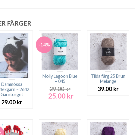
ER FÄRGER
-14%
Molly Lagoon Blue
Tilda färg 25 Brun
– 045
Melange
Dammössa
29.00
kr
39.00
kr
flexgarn – 2642
25.00
kr
Garntorget
Det
Det
ursprungliga
nuvarande
29.00
kr
priset
priset
var:
är:
29.00 kr.
25.00 kr.
%