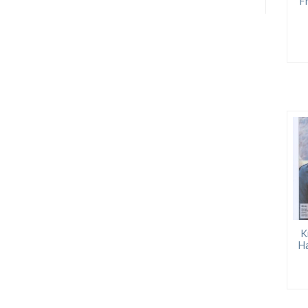
F
K
Ha