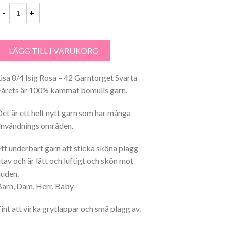
isa 8/4 Isig Rosa - 42 Garntorget mängd
LÄGG TILL I VARUKORG
Lisa 8/4 Isig Rosa – 42 Garntorget Svarta
Fårets är 100% kammat bomulls garn.
Det är ett helt nytt garn som har många
användnings områden.
Ett underbart garn att sticka sköna plagg
utav och är lätt och luftigt och skön mot
huden.
Barn, Dam, Herr, Baby
Fint att virka grytlappar och små plagg av.