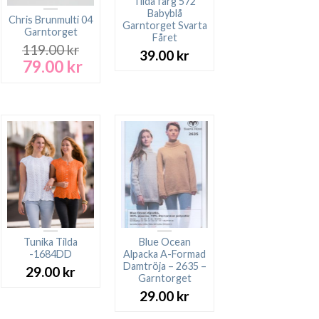
Tilda färg 572
Babyblå
Chris Brunmulti 04
Garntorget Svarta
Garntorget
Fåret
119.00
kr
39.00
kr
79.00
kr
Det
Det
ursprungliga
nuvarande
priset
priset
var:
är:
119.00 kr.
79.00 kr.
Tunika Tilda
Blue Ocean
-1684DD
Alpacka A-Formad
Damtröja – 2635 –
29.00
kr
Garntorget
29.00
kr
rande
t