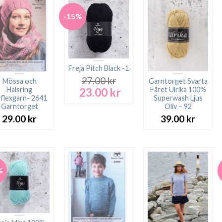
-15%
Freja Pitch Black -1
27.00
kr
Mössa och
Garntorget Svarta
23.00
kr
Halsring
Fåret Ulrika 100%
Det
Det
flexgarn- 2641
Superwash Ljus
ursprungliga
nuvarande
Garntorget
Oliv – 92
priset
priset
29.00
kr
39.00
kr
var:
är:
27.00 kr.
23.00 kr.
%