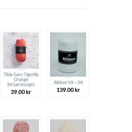
Tilda Garn Tigerlily
Orange
Ribbon Vit – 04
34 Garntorget.
139.00
kr
39.00
kr