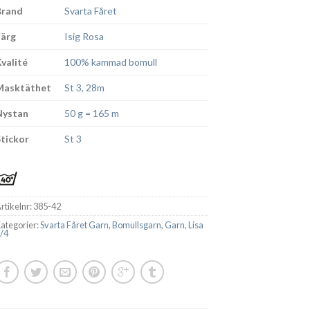
Brand
Svarta Fåret
Färg
Isig Rosa
Kvalité
100% kammad bomull
Masktäthet
St 3, 28m
Nystan
50 g = 165 m
Stickor
St 3
rtikelnr:
385-42
ategorier:
Svarta Fåret Garn
,
Bomullsgarn
,
Garn
,
Lisa
/4