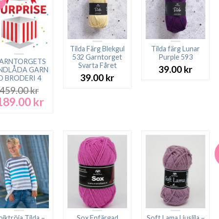
Tilda Färg Blekgul
Tilda färg Lunar
532 Garntorget
Purple 593
GARNTORGETS
Svarta Fåret
39.00
kr
NDLÅDA GARN
39.00
kr
O BRODERI 4
459.00
kr
189.00
kr
et
Det
rsprungliga
nuvarande
riset
priset
ar:
är:
59.00 kr.
189.00 kr.
jktröja Tilda –
Sox Enfärgad
Soft Lama Ljuslila –