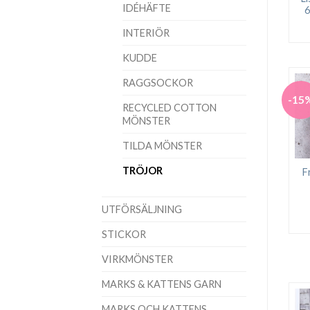
IDÉHÄFTE
6
INTERIÖR
KUDDE
RAGGSOCKOR
-15
RECYCLED COTTON
MÖNSTER
TILDA MÖNSTER
TRÖJOR
F
UTFÖRSÄLJNING
STICKOR
VIRKMÖNSTER
MARKS & KATTENS GARN
MARKS OCH KATTENS