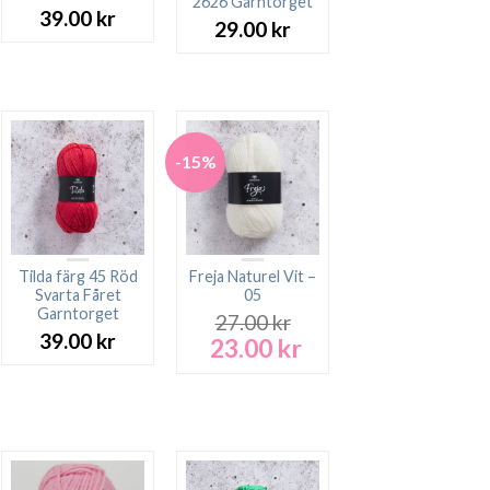
2626 Garntorget
39.00
kr
29.00
kr
rande
t
 kr.
-15%
Tilda färg 45 Röd
Freja Naturel Vit –
Svarta Fåret
05
Garntorget
27.00
kr
39.00
kr
23.00
kr
Det
Det
rande
ursprungliga
nuvarande
t
priset
priset
var:
är:
 kr.
27.00 kr.
23.00 kr.