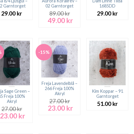
sa 8/4 Ljusgul –
Aurora Korallrev –
Dam Linne Tilda
2 Garntorget
02 Garntorget
1685DD
29.00
kr
89.00
kr
29.00
kr
49.00
kr
Det
Det
ursprungliga
nuvarande
priset
priset
var:
är:
89.00 kr.
49.00 kr.
%
-15%
Freja Lavendelblå –
266 Freja 100%
ja Sage Green –
Kim Koppar – 91
Akryl
85 Freja 100%
Garntorget
27.00
kr
Akryl
51.00
kr
23.00
kr
Det
Det
27.00
kr
ursprungliga
nuvarande
23.00
kr
Det
Det
priset
priset
ursprungliga
nuvarande
var:
är:
priset
priset
27.00 kr.
23.00 kr.
var:
är: