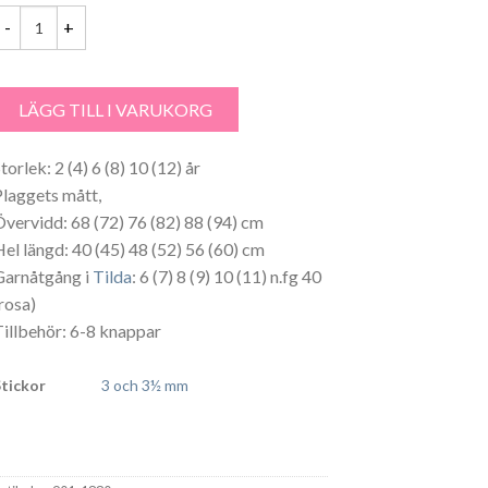
lickkofta Tilda - 1880DD mängd
LÄGG TILL I VARUKORG
torlek: 2 (4) 6 (8) 10 (12) år
Plaggets mått,
Övervidd: 68 (72) 76 (82) 88 (94) cm
Hel längd: 40 (45) 48 (52) 56 (60) cm
Garnåtgång i
Tilda
: 6 (7) 8 (9) 10 (11) n.fg 40
(rosa)
Tillbehör: 6-8 knappar
Stickor
3 och 3½ mm