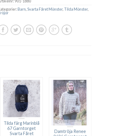
rtikelnr:
901-1880
ategorier:
Barn
,
Svarta Fåret Mönster
,
Tilda Mönster
,
röjor
Tilda färg Marinblå
67 Garntorget
Damtröja Renee
Svarta Fåret