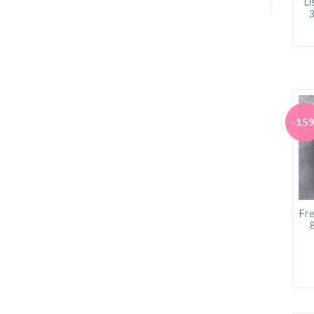
Li
3
-15
Fre