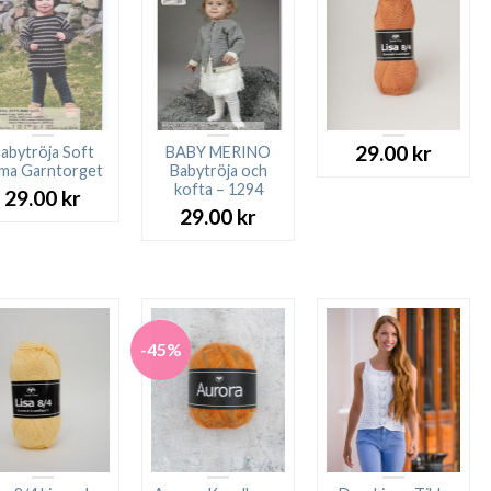
29.00
kr
abytröja Soft
BABY MERINO
ma Garntorget
Babytröja och
kofta – 1294
29.00
kr
29.00
kr
-45%