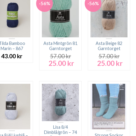
-56%
-56%
Tilda Bamboo
Asta Mintgrön 81
Asta Beige 82
Marin – 867
Garntorget
Garntorget
43.00
kr
57.00
kr
57.00
kr
25.00
kr
25.00
kr
Det
Det
Det
Det
ursprungliga
nuvarande
ursprungliga
nuva
priset
priset
priset
prise
var:
är:
var:
är:
57.00 kr.
25.00 kr.
57.00 kr.
25.00
Lisa 8/4
Dimblå/grön – 74
sa 8/4 Ljusblå –
Strong Sockor