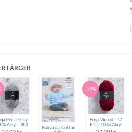
A
K
T
ER FÄRGER
%
-15%
eja Pencil Grey
Freja Vinröd – 47
0% Akryl – 303
Freja 100% Akryl
Babytröja Cotton
27.00
kr
27.00
kr