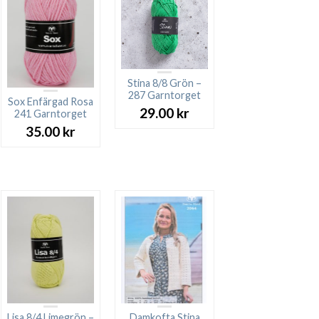
Stina 8/8 Grön –
287 Garntorget
Sox Enfärgad Rosa
29.00
kr
241 Garntorget
35.00
kr
rande
t
 kr.
Lisa 8/4 Limegrön –
Damkofta Stina