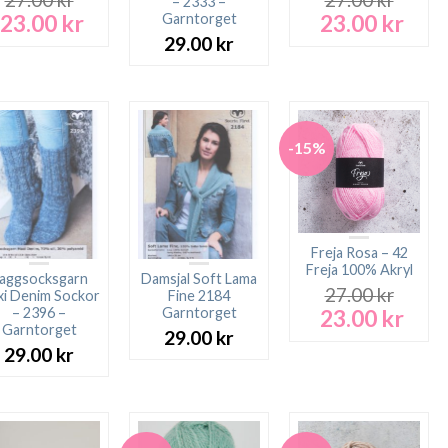
– 2333 –
23.00
kr
23.00
kr
Garntorget
Det
Det
Det
Det
ursprungliga
nuvarande
ursprungliga
nuva
29.00
kr
priset
priset
priset
prise
var:
är:
var:
är:
27.00 kr.
23.00 kr.
27.00 kr.
23.00
-15%
Freja Rosa – 42
Freja 100% Akryl
aggsocksgarn
Damsjal Soft Lama
27.00
kr
i Denim Sockor
Fine 2184
23.00
kr
– 2396 –
Garntorget
Det
Det
Garntorget
ursprungliga
nuva
29.00
kr
priset
prise
29.00
kr
var:
är:
27.00 kr.
23.00