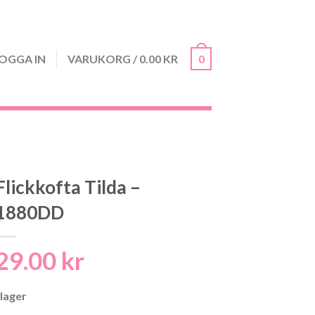
OGGA IN
VARUKORG
/
0.00
KR
0
Flickkofta Tilda –
1880DD
29.00
kr
 lager