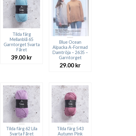
Tilda färg
Mellanblå 65
Blue Ocean
Garntorget Svarta
Alpacka A-Formad
Fåret
Damtröja – 2635 –
39.00
kr
Garntorget
29.00
kr
Tilda färg 62 Lila
Tilda färg 543
Svarta Fåret
Autumn Pink