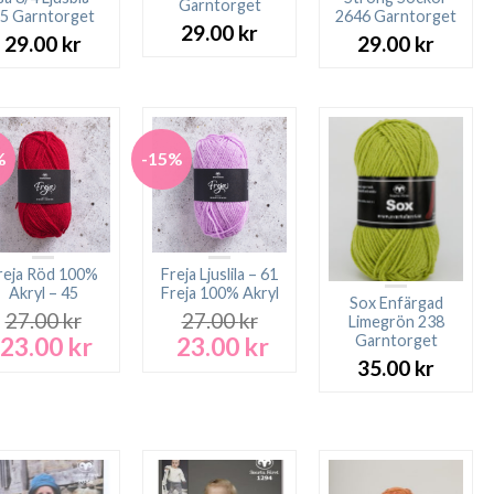
Garntorget
5 Garntorget
2646 Garntorget
29.00
kr
29.00
kr
29.00
kr
%
-15%
reja Röd 100%
Freja Ljuslila – 61
Akryl – 45
Freja 100% Akryl
Sox Enfärgad
27.00
kr
27.00
kr
Limegrön 238
23.00
kr
23.00
kr
Garntorget
Det
Det
Det
Det
ursprungliga
nuvarande
ursprungliga
nuvarande
35.00
kr
priset
priset
priset
priset
var:
är:
var:
är:
27.00 kr.
23.00 kr.
27.00 kr.
23.00 kr.