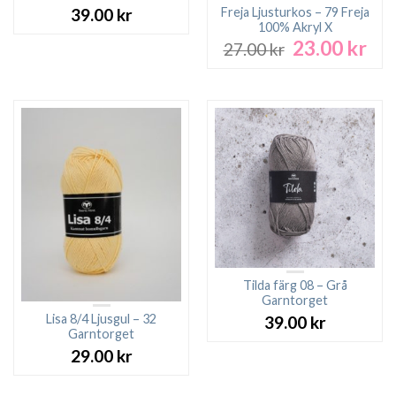
Freja Ljusturkos – 79 Freja
39.00
kr
100% Akryl X
23.00
kr
Det
Det
27.00
kr
ursprungliga
nuv
priset
pri
var:
är:
27.00 kr.
23.0
Tilda färg 08 – Grå
Garntorget
Lisa 8/4 Ljusgul – 32
39.00
kr
Garntorget
29.00
kr