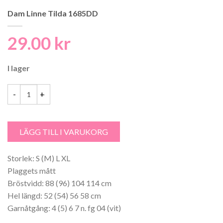
Dam Linne Tilda 1685DD
29.00
kr
I lager
Dam Linne Tilda 1685DD mängd
LÄGG TILL I VARUKORG
Storlek: S (M) L XL
Plaggets mått
Bröstvidd: 88 (96) 104 114 cm
Hel längd: 52 (54) 56 58 cm
Garnåtgång: 4 (5) 6 7 n. fg 04 (vit)