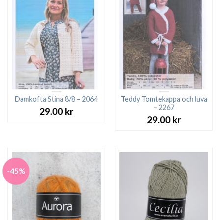
Damkofta Stina 8/8 – 2064
Teddy Tomtekappa och luva
– 2267
29.00
kr
29.00
kr
-45%