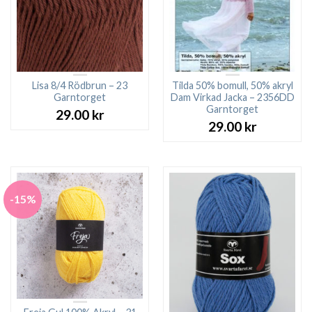
Lisa 8/4 Rödbrun – 23
Tilda 50% bomull, 50% akryl
Garntorget
Dam Virkad Jacka – 2356DD
Garntorget
29.00
kr
29.00
kr
-15%