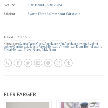
Kvalité
50% Bomull, 50% Akryl
Stickor
Svarta Fåret 3½ mm samt flätsticka
Artikelnr:
901-1685
Kategorier:
Svarta Fåret Garn
,
Akrylgarn Köp Akrylgarn av hög kvalitet
online/Garntorget
,
Svarta Fåret Mönster
,
Virkmönster Dam
,
Bomullsgarn
,
Tilda Mönster
,
Tröjor
,
Garn
,
Tilda Garn
FLER FÄRGER