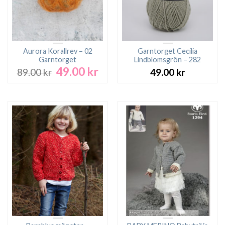
Aurora Korallrev – 02
Garntorget Cecilia
Garntorget
Lindblomsgrön – 282
49.00
kr
Det
Det
89.00
kr
49.00
kr
ursprungliga
nuvarande
priset
priset
var:
är:
89.00 kr.
49.00 kr.