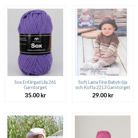
var:
är:
27.00 kr.
23.00 kr.
Sox Enfärgad Lila 261
Soft Lama Fine Babytröja
Garntorget
och Kofta 2213 Garntorget
35.00
kr
29.00
kr