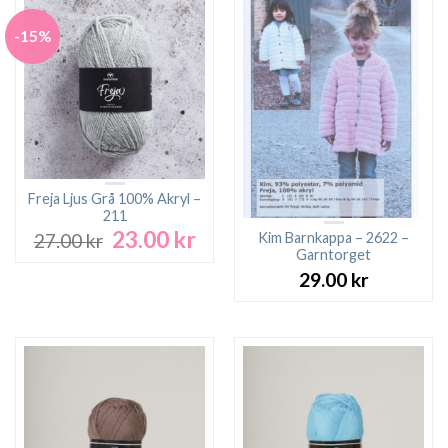
-15%
Freja Ljus Grå 100% Akryl –
211
23.00
kr
Det
Det
Kim Barnkappa – 2622 –
27.00
kr
ursprungliga
nuvarande
Garntorget
priset
priset
29.00
kr
var:
är:
27.00 kr.
23.00 kr.