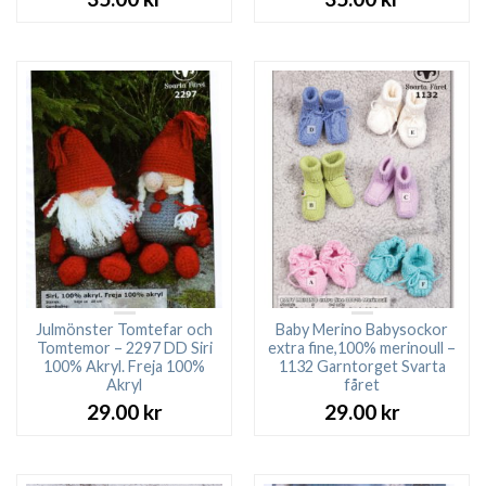
Julmönster Tomtefar och
Baby Merino Babysockor
Tomtemor – 2297 DD Siri
extra fine,100% merinoull –
100% Akryl. Freja 100%
1132 Garntorget Svarta
Akryl
fåret
29.00
kr
29.00
kr