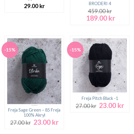
BRODERI 4
29.00
kr
459.00
kr
189.00
kr
Det
Det
ursprungliga
nuvara
priset
priset
var:
är:
459.00 kr.
189.00 
-15%
-15%
Freja Pitch Black -1
23.00
kr
Det
Det
27.00
kr
ursprungliga
nuv
Freja Sage Green – 85 Freja
100% Akryl
priset
pri
23.00
kr
Det
Det
var:
är:
27.00
kr
ursprungliga
nuvarande
27.00 kr.
23.0
priset
priset