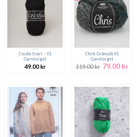
Cecilia Svart – 01
Chris Gråmulti 01
Garntorget
Garntorget
79.00
kr
Det
De
49.00
kr
119.00
kr
ursprungliga
nu
priset
pri
var:
är:
119.00 kr.
79.