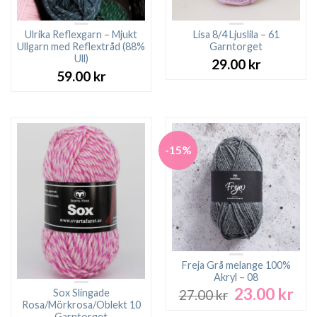
Ulrika Reflexgarn – Mjukt
Lisa 8/4 Ljuslila – 61
Ullgarn med Reflextråd (88%
Garntorget
Ull)
29.00
kr
59.00
kr
-15%
Freja Grå melange 100%
Akryl – 08
23.00
kr
Det
Det
Sox Slingade
27.00
kr
ursprungliga
nuv
Rosa/Mörkrosa/Oblekt 10
Garntorget