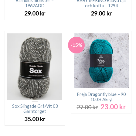
Barnblus mönster –
BABY MERINO Babytröja
1962ADD
och kofta – 1294
29.00
kr
29.00
kr
-15%
Freja Dragonfly blue – 90
100% Akryl
23.00
kr
Det
Det
Sox Slingade Grå/Vit 03
27.00
kr
ursprungliga
nuv
Garntorget
priset
pri
35.00
kr
var:
är:
27.00 kr.
23.0