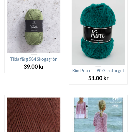
Tilda färg 584 Skogsgrön
39.00
kr
Kim Petrol – 90 Garntorget
51.00
kr