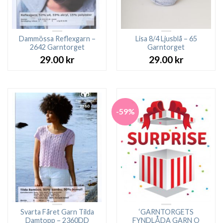
Dammössa Reflexgarn –
Lisa 8/4 Ljusblå – 65
2642 Garntorget
Garntorget
29.00
kr
29.00
kr
-59%
Svarta Fåret Garn Tilda
‘GARNTORGETS
Damtopp – 2360DD
FYNDLÅDA GARN O