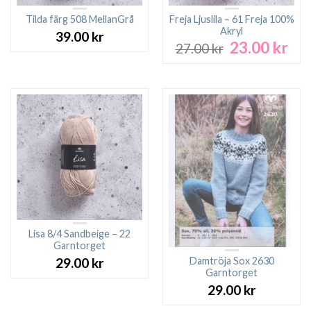
Tilda färg 508 MellanGrå
Freja Ljuslila – 61 Freja 100%
Akryl
39.00
kr
23.00
kr
Det
Det
27.00
kr
ursprungliga
nuv
priset
pri
var:
är:
27.00 kr.
23.0
Lisa 8/4 Sandbeige – 22
Garntorget
Damtröja Sox 2630
29.00
kr
Garntorget
29.00
kr