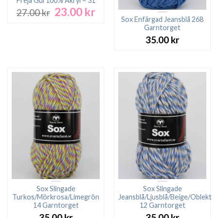
Freja Gul 100% Akryl – 31
23.00
kr
Det
Det
27.00
kr
ursprungliga
nuvarande
Sox Enfärgad Jeansblå 268
Garntorget
priset
priset
var:
är:
35.00
kr
27.00 kr.
23.00 kr.
Sox Slingade
Sox Slingade
Turkos/Mörkrosa/Limegrön
Jeansblå/Ljusblå/Beige/Oblekt
14 Garntorget
12 Garntorget
35.00
kr
35.00
kr