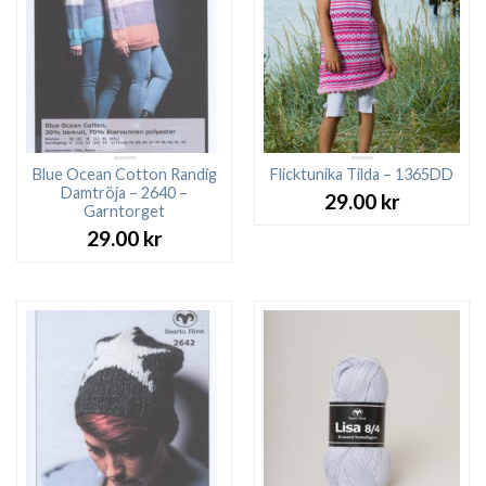
Blue Ocean Cotton Randig
Flicktunika Tilda – 1365DD
Damtröja – 2640 –
29.00
kr
Garntorget
29.00
kr