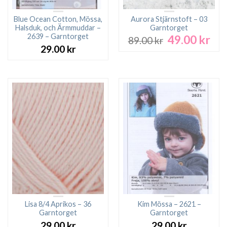
Blue Ocean Cotton, Mössa,
Aurora Stjärnstoft – 03
Halsduk, och Ärmmuddar –
Garntorget
2639 – Garntorget
49.00
kr
Det
Det
89.00
kr
ursprungliga
nuv
29.00
kr
priset
pri
var:
är:
89.00 kr.
49.0
Lisa 8/4 Aprikos – 36
Kim Mössa – 2621 –
Garntorget
Garntorget
29.00
kr
29.00
kr