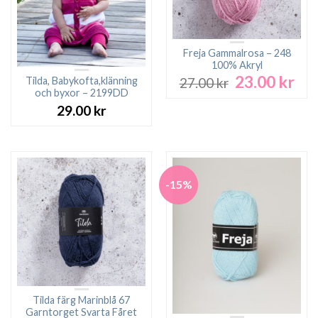
Freja Gammalrosa – 248
100% Akryl
23.00
kr
Det
Det
Tilda, Babykofta,klänning
27.00
kr
ursprungliga
nuv
och byxor – 2199DD
priset
pri
29.00
kr
var:
är:
27.00 kr.
23.0
-15%
Tilda färg Marinblå 67
Garntorget Svarta Fåret