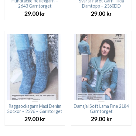
Hundtäcke Reflexgarn –
Svarta Fåret Garn Tilda
2643 Garntorget
Damtopp – 2360DD
29.00
kr
29.00
kr
Raggsocksgarn Maxi Denim
Damsjal Soft Lama Fine 2184
Sockor – 2396 – Garntorget
Garntorget
29.00
kr
29.00
kr