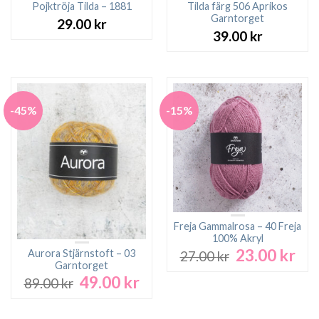
Pojktröja Tilda – 1881
Tilda färg 506 Aprikos
Garntorget
29.00
kr
39.00
kr
-45%
-15%
Freja Gammalrosa – 40 Freja
100% Akryl
23.00
kr
Det
Det
Aurora Stjärnstoft – 03
27.00
kr
ursprungliga
nuv
Garntorget
49.00
kr
priset
pri
Det
Det
89.00
kr
var:
är:
ursprungliga
nuvarande
27.00 kr.
23.0
priset
priset