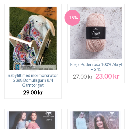
var:
är:
119.00 kr.
79.00 kr.
-15%
Freja Puderrosa 100% Akryl
– 241
23.00
kr
Det
Det
Babyfilt med mormorsrutor
27.00
kr
ursprungliga
nuv
2388 Bomullsgarn 8/4
Garntorget
priset
pri
var:
är:
29.00
kr
27.00 kr.
23.0