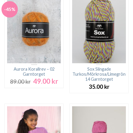
-45%
Aurora Korallrev – 02
Sox Slingade
Garntorget
Turkos/Mörkrosa/Limegrön
14 Garntorget
49.00
kr
Det
Det
89.00
kr
ursprungliga
nuvarande
35.00
kr
priset
priset
var:
är:
89.00 kr.
49.00 kr.