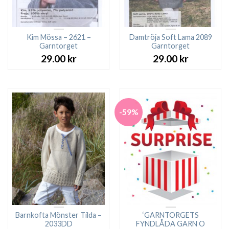
Kim Mössa – 2621 –
Damtröja Soft Lama 2089
Garntorget
Garntorget
29.00
kr
29.00
kr
-59%
Barnkofta Mönster Tilda –
‘GARNTORGETS
2033DD
FYNDLÅDA GARN O