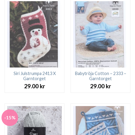
Siri Julstrumpa 2413 X
Babytröja Cotton – 2333 –
Garntorget
Garntorget
29.00
kr
29.00
kr
-15%