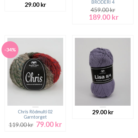
BRODERI 4
29.00
kr
459.00
kr
189.00
kr
Det
Det
ursprungliga
nuvara
priset
priset
var:
är:
459.00 kr.
189.00 
-34%
29.00
kr
Chris Rödmulti 02
Garntorget
79.00
kr
Det
Det
119.00
kr
ursprungliga
nuvarande
priset
priset