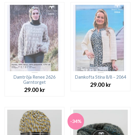
var:
är:
89.00 kr.
49.00 kr.
Damtröja Renee 2626
Damkofta Stina 8/8 – 2064
Garntorget
29.00
kr
29.00
kr
-34%