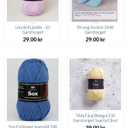
Lisa 8/4 Ljuslila – 61
Strong Sockor 2646
Garntorget
Garntorget
29.00
kr
29.00
kr
Tilda Färg Blekgul 532
Garntorget Svarta Fåret
Sox Enfärgad Jeansblå 268
39.00
kr