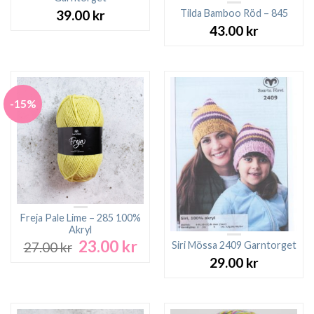
Tilda Bamboo Röd – 845
39.00
kr
43.00
kr
-15%
Freja Pale Lime – 285 100%
Akryl
23.00
kr
Det
Det
Siri Mössa 2409 Garntorget
27.00
kr
ursprungliga
nuvarande
29.00
kr
priset
priset
var:
är:
27.00 kr.
23.00 kr.