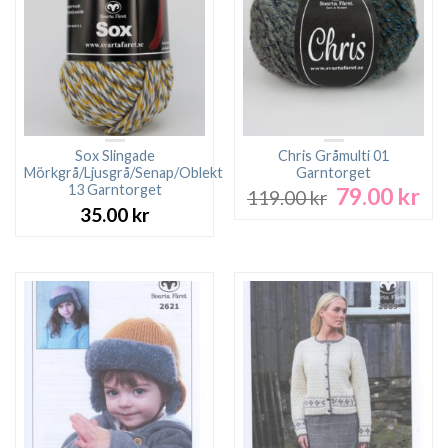
Sox Slingade
Chris Gråmulti 01
Mörkgrå/Ljusgrå/Senap/Oblekt
Garntorget
13 Garntorget
79.00
kr
Det
De
119.00
kr
ursprungliga
nu
35.00
kr
priset
pri
var:
är:
119.00 kr.
79.