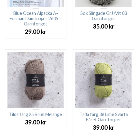
Blue Ocean Alpacka A-
Sox Slingade Grå/Vit 03
Formad Damtröja – 2635 –
Garntorget
Garntorget
35.00
kr
29.00
kr
Tilda färg 25 Brun Melange
Tilda färg 38 Lime Svarta
Fåret Garntorget
39.00
kr
39.00
kr