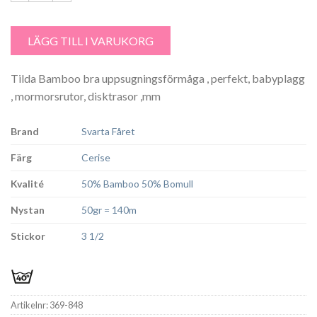
Tilda Bamoo Cerise - 848 mängd
LÄGG TILL I VARUKORG
Tilda Bamboo bra uppsugningsförmåga , perfekt, babyplagg
, mormorsrutor, disktrasor ,mm
Brand
Svarta Fåret
Färg
Cerise
Kvalité
50% Bamboo 50% Bomull
Nystan
50gr = 140m
Stickor
3 1/2
Artikelnr:
369-848