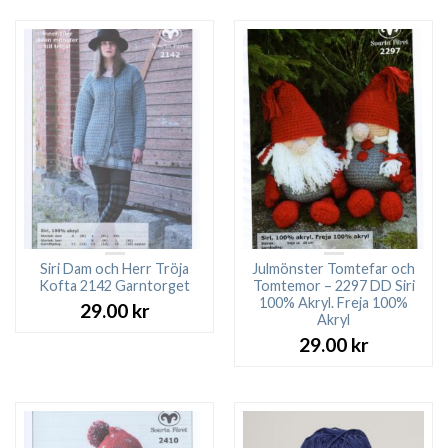
Siri Dam och Herr Tröja
Julmönster Tomtefar och
Kofta 2142 Garntorget
Tomtemor – 2297 DD Siri
100% Akryl. Freja 100%
29.00
kr
Akryl
29.00
kr