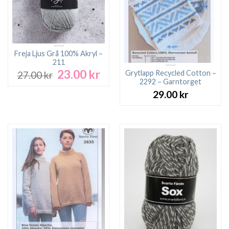
Freja Ljus Grå 100% Akryl –
211
23.00
kr
Det
Det
Grytlapp Recycled Cotton –
27.00
kr
ursprungliga
nuvarande
2292 – Garntorget
priset
priset
29.00
kr
var:
är:
27.00 kr.
23.00 kr.