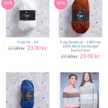
-15%
-15%
Freja Vit – 04
Freja Rostbrun – 238 Freja
100% Akryl Garntorget
23.00
kr
Det
Det
27.00
kr
Svarta Fåret
ursprungliga
nuvarande
23.00
kr
Det
Det
27.00
kr
priset
priset
ursprungliga
nuv
var:
är:
priset
pri
27.00 kr.
23.00 kr.
var:
är:
27.00 kr.
23.0