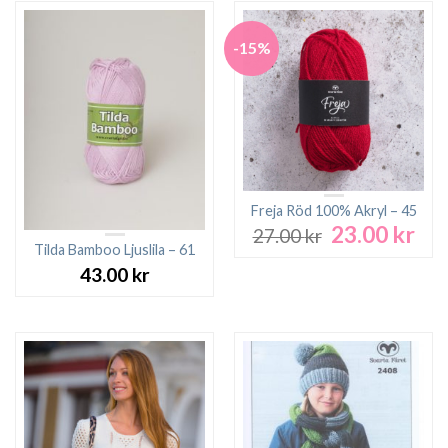
-15%
Freja Röd 100% Akryl – 45
23.00
kr
Det
Det
27.00
kr
ursprungliga
nuv
Tilda Bamboo Ljuslila – 61
priset
pri
43.00
kr
var:
är:
27.00 kr.
23.0