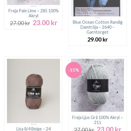
Freja Pale Lime – 285 100%
Akryl
23.00
kr
Det
Det
Blue Ocean Cotton Randig
27.00
kr
ursprungliga
nuvarande
Damtröja – 2640 –
Garntorget
priset
priset
var:
är:
29.00
kr
27.00 kr.
23.00 kr.
-15%
Freja Ljus Grå 100% Akryl –
211
23.00
kr
Det
Det
Lisa 8/4 Beige – 24
27.00
kr