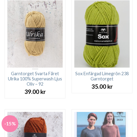
Garntorget Svarta Fåret
Sox Enfärgad Limegrön 238
Ulrika 100% Superwash Ljus
Garntorget
Oliv – 92
35.00
kr
39.00
kr
-15%