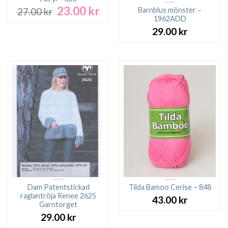
23.00
kr
Det
Det
Barnblus mönster –
27.00
kr
ursprungliga
nuvarande
1962ADD
priset
priset
29.00
kr
var:
är:
27.00 kr.
23.00 kr.
Dam Patentstickad
Tilda Bamoo Cerise – 848
raglantröja Renee 2625
43.00
kr
Garntorget
29.00
kr