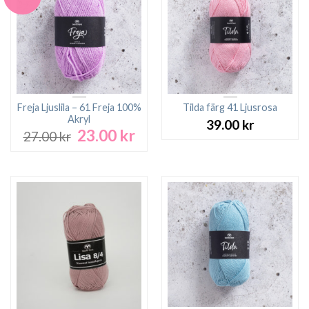
Freja Ljuslila – 61 Freja 100%
Tilda färg 41 Ljusrosa
Akryl
39.00
kr
23.00
kr
Det
Det
27.00
kr
ursprungliga
nuvarande
priset
priset
var:
är:
27.00 kr.
23.00 kr.