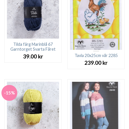
Tilda färg Marinblå 67
Garntorget Svarta Fåret
Tavla 20x25cm vår 2285
39.00
kr
239.00
kr
-15%