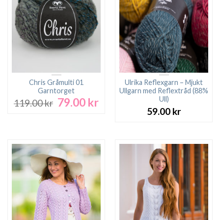
Chris Gråmulti 01
Ulrika Reflexgarn – Mjukt
Garntorget
Ullgarn med Reflextråd (88%
Ull)
79.00
kr
Det
Det
119.00
kr
ursprungliga
nuvarande
59.00
kr
priset
priset
var:
är:
119.00 kr.
79.00 kr.