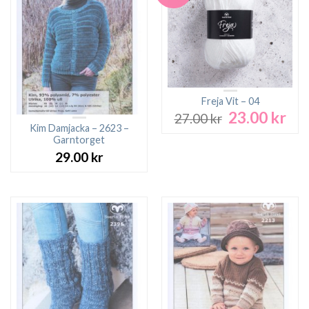
Freja Vit – 04
23.00
kr
Det
Det
27.00
kr
ursprungliga
nuv
Kim Damjacka – 2623 –
Garntorget
priset
pri
var:
är:
29.00
kr
27.00 kr.
23.0