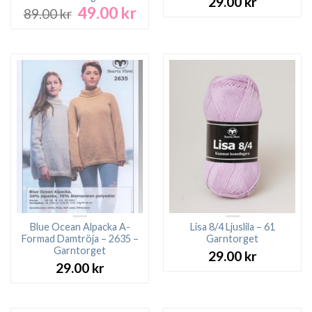
29.00
kr
49.00
kr
Det
Det
89.00
kr
ursprungliga
nuvarande
priset
priset
var:
är:
89.00 kr.
49.00 kr.
Blue Ocean Alpacka A-
Lisa 8/4 Ljuslila – 61
Formad Damtröja – 2635 –
Garntorget
Garntorget
29.00
kr
29.00
kr