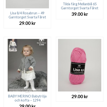
Tilda färg Mellanblå 65
Garntorget Svarta Fåret
Lisa 8/4 Rosabrun – 49
39.00
kr
Garntorget Svarta Fåret
29.00
kr
29.00
kr
BABY MERINO Babytröja
och kofta – 1294
29.00
kr