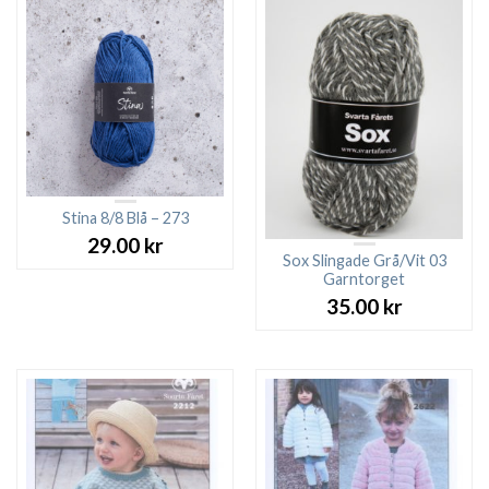
Stina 8/8 Blå – 273
29.00
kr
Sox Slingade Grå/Vit 03
Garntorget
35.00
kr