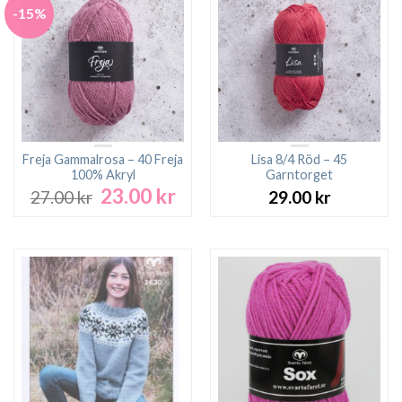
-15%
Freja Gammalrosa – 40 Freja
Lisa 8/4 Röd – 45
100% Akryl
Garntorget
23.00
kr
Det
Det
27.00
kr
29.00
kr
ursprungliga
nuvarande
priset
priset
var:
är:
27.00 kr.
23.00 kr.