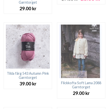
ursprungliga
nuv
Garntorget
priset
pri
29.00
kr
var:
är:
27.00 kr.
23.0
Tilda färg 543 Autumn Pink
Garntorget
Flickkofta Soft Lama 2088
39.00
kr
Garntorget
29.00
kr