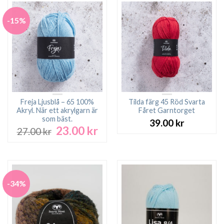
-15%
Freja Ljusblå – 65 100%
Tilda färg 45 Röd Svarta
Akryl. När ett akrylgarn är
Fåret Garntorget
som bäst.
39.00
kr
23.00
kr
Det
Det
27.00
kr
ursprungliga
nuvarande
priset
priset
var:
är:
27.00 kr.
23.00 kr.
-34%