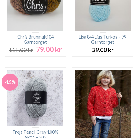
Chris Brunmulti 04
Lisa 8/4 Ljus Turkos – 79
Garntorget
Garntorget
79.00
kr
Det
Det
119.00
kr
29.00
kr
ursprungliga
nuvarande
priset
priset
var:
är:
119.00 kr.
79.00 kr.
-15%
Freja Pencil Grey 100%
Akryl – 303