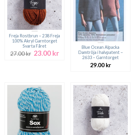
Freja Rostbrun – 238 Freja
100% Akryl Garntorget
Svarta Fåret
Blue Ocean Alpacka
23.00
kr
Det
Det
Damtröja i halvpatent –
27.00
kr
ursprungliga
nuvarande
2633 – Garntorget
priset
priset
29.00
kr
var:
är:
27.00 kr.
23.00 kr.