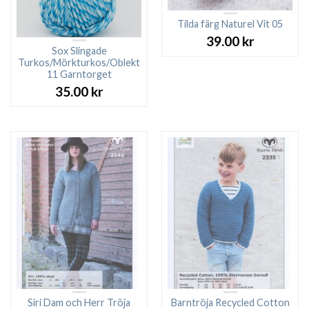
Tilda färg Naturel Vit 05
39.00
kr
Sox Slingade
Turkos/Mörkturkos/Oblekt
11 Garntorget
35.00
kr
Siri Dam och Herr Tröja
Barntröja Recycled Cotton