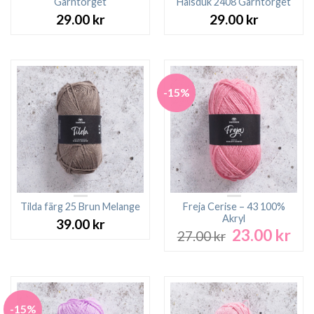
Garntorget
Halsduk 2408 Garntorget
29.00
kr
29.00
kr
-15%
Tilda färg 25 Brun Melange
Freja Cerise – 43 100%
Akryl
39.00
kr
23.00
kr
Det
Det
27.00
kr
ursprungliga
nuv
priset
pri
var:
är:
27.00 kr.
23.0
-15%