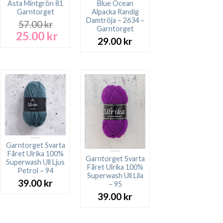
Asta Mintgrön 81
Blue Ocean
Garntorget
Alpacka Randig
Damtröja – 2634 –
57.00
kr
Garntorget
25.00
kr
Det
Det
29.00
kr
ursprungliga
nuvarande
priset
priset
var:
är:
57.00 kr.
25.00 kr.
Garntorget Svarta
Fåret Ulrika 100%
Garntorget Svarta
Superwash Ull Ljus
Fåret Ulrika 100%
Petrol – 94
Superwash Ull Lila
39.00
kr
– 95
39.00
kr