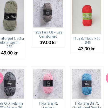
Tilda färg 08 – Grå
Garntorget
ntorget Cecilia
Tilda Bamboo Röd
39.00
kr
indblomsgrön –
– 845
282
43.00
kr
49.00
kr
%
eja Grå melange
Tilda färg 41
Tilda färg Blå 71
00% Akryl – 08
Ljusrosa
Garntorget Svarta