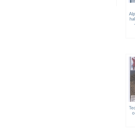
Alp
ha
Te
o