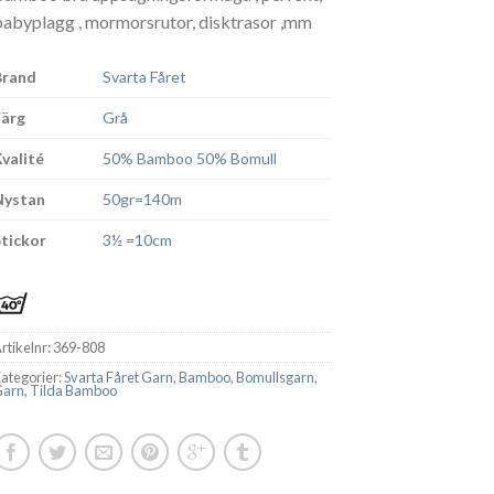
babyplagg , mormorsrutor, disktrasor ,mm
Brand
Svarta Fåret
Färg
Grå
Kvalité
50% Bamboo 50% Bomull
Nystan
50gr=140m
Stickor
3½ =10cm
rtikelnr:
369-808
ategorier:
Svarta Fåret Garn
,
Bamboo
,
Bomullsgarn
,
Garn
,
Tilda Bamboo