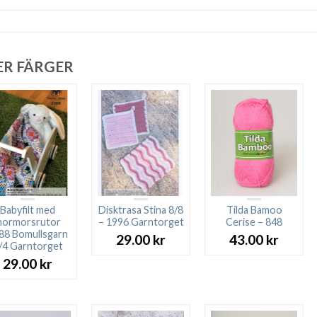
ER FÄRGER
Babyfilt med
Disktrasa Stina 8/8
Tilda Bamoo
ormorsrutor
– 1996 Garntorget
Cerise – 848
88 Bomullsgarn
29.00
kr
43.00
kr
/4 Garntorget
29.00
kr