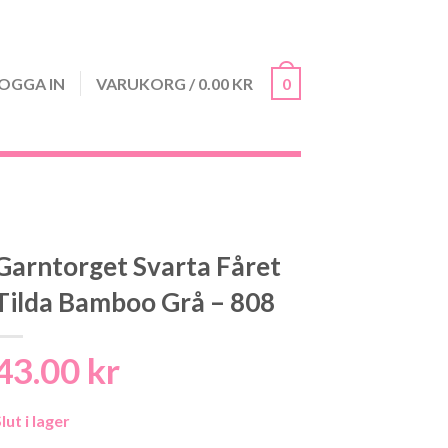
OGGA IN
VARUKORG
/
0.00
KR
0
Garntorget Svarta Fåret
Tilda Bamboo Grå – 808
43.00
kr
lut i lager