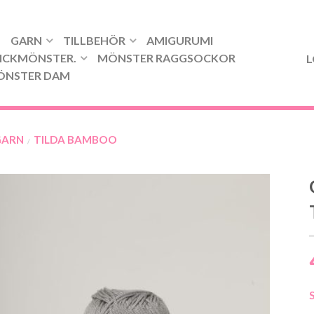
GARN
TILLBEHÖR
AMIGURUMI
ICKMÖNSTER.
MÖNSTER RAGGSOCKOR
L
ÖNSTER DAM
GARN
TILDA BAMBOO
/
S