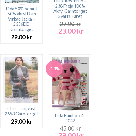
Freja Rostbrun –
238 Freja 100%
Tilda 50% bomull,
Akryl Garntorget
50% akryl Dam
Svarta Fåret
Virkad Jacka –
27.00
kr
2356DD
23.00
kr
Garntorget
Det
Det
ursprungliga
nuvarande
29.00
kr
priset
priset
var:
är:
27.00 kr.
23.00 kr.
-13%
Chris Långväst
2653 Garntorget
Tilda Bamboo 4 –
29.00
kr
2042
45.00
kr
39.00
kr
Det
Det