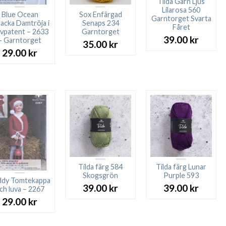
Tilda Garn Ljus
Lilarosa 560
Blue Ocean
Sox Enfärgad
Garntorget Svarta
acka Damtröja i
Senaps 234
Fåret
lvpatent – 2633
Garntorget
39.00
kr
– Garntorget
35.00
kr
29.00
kr
Tilda färg 584
Tilda färg Lunar
Skogsgrön
Purple 593
ddy Tomtekappa
39.00
kr
39.00
kr
ch luva – 2267
29.00
kr