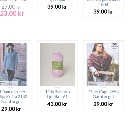
Fåret
27.00
kr
39.00
kr
39.00
kr
23.00
kr
Det
Det
ursprungliga
nuvarande
priset
priset
var:
är:
27.00 kr.
23.00 kr.
ri Dam och Herr
Tilda Bamboo
Chris Cape 2654
öja Kofta 2142
Ljuslila – 61
Garntorget
Garntorget
43.00
kr
29.00
kr
29.00
kr