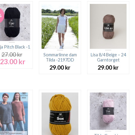
%
ja Pitch Black -1
27.00
kr
Sommarlinne dam
Lisa 8/4 Beige – 24
23.00
kr
Tilda -2197DD
Garntorget
Det
Det
ursprungliga
nuvarande
29.00
kr
29.00
kr
priset
priset
var:
är:
27.00 kr.
23.00 kr.