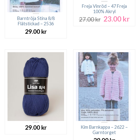
Freja Vinröd – 47 Freja
100% Akryl
23.00
kr
Det
Det
Barntröja Stina 8/8
27.00
kr
ursprungliga
nuv
Flätstickad – 2536
priset
pri
29.00
kr
var:
är:
27.00 kr.
23.0
29.00
kr
Kim Barnkappa – 2622 –
Garntorget