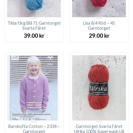
Tilda färg Blå 71 Garntorget
Lisa 8/4 Röd – 45
Svarta Fåret
Garntorget
39.00
kr
29.00
kr
Barnkofta Cotton – 2334 –
Garntorget Svarta Fåret
Garntorget
Ulrika 100% Superwash Ull