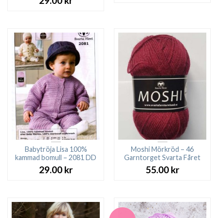
29.00
kr
Babytröja Lisa 100%
Moshi Mörkröd – 46
kammad bomull – 2081 DD
Garntorget Svarta Fåret
29.00
kr
55.00
kr