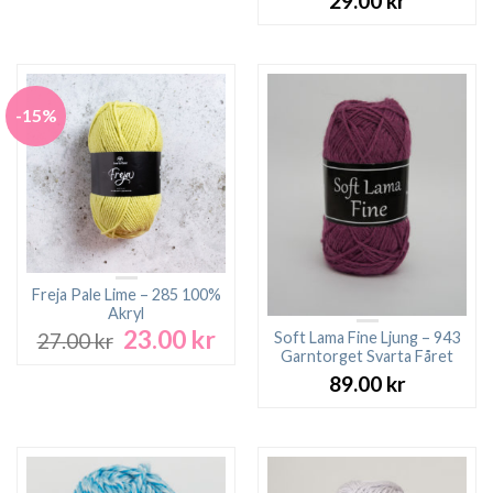
29.00
kr
-15%
Freja Pale Lime – 285 100%
Akryl
23.00
kr
Det
Det
Soft Lama Fine Ljung – 943
27.00
kr
ursprungliga
nuvarande
Garntorget Svarta Fåret
priset
priset
89.00
kr
var:
är:
27.00 kr.
23.00 kr.