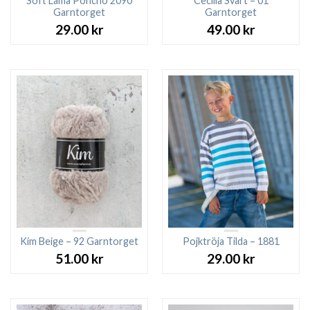
Soft Lama Poncho 2090
Cecilia Svart – 01
Garntorget
Garntorget
29.00
kr
49.00
kr
Kim Beige – 92 Garntorget
Pojktröja Tilda – 1881
51.00
kr
29.00
kr