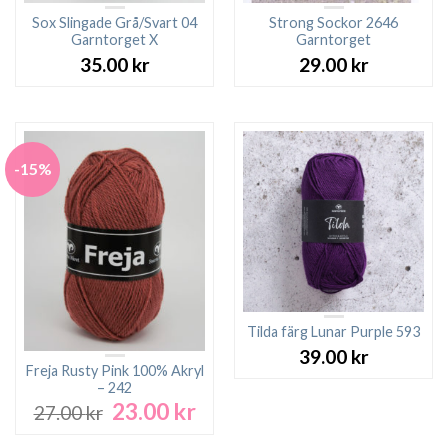
Sox Slingade Grå/Svart 04
Strong Sockor 2646
Garntorget X
Garntorget
35.00
kr
29.00
kr
-15%
Tilda färg Lunar Purple 593
39.00
kr
Freja Rusty Pink 100% Akryl
– 242
23.00
kr
Det
Det
27.00
kr
ursprungliga
nuvarande
priset
priset