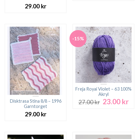
29.00
kr
-15%
Freja Royai Violet – 63 100%
Akryl
23.00
kr
Det
Det
Disktrasa Stina 8/8 – 1996
27.00
kr
ursprungliga
nuv
Garntorget
priset
pri
29.00
kr
var:
är:
27.00 kr.
23.0