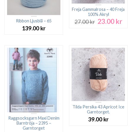
Freja Gammalrosa – 40 Freja
100% Akryl
23.00
kr
Det
Det
Ribbon Ljusblå – 65
27.00
kr
ursprungliga
nuv
139.00
kr
priset
pri
var:
är:
27.00 kr.
23.0
Tilda Persika 43 Apricot Ice
Garntorget.
Raggsocksgarn Maxi Denim
39.00
kr
Barntröja – 2395 –
Garntorget