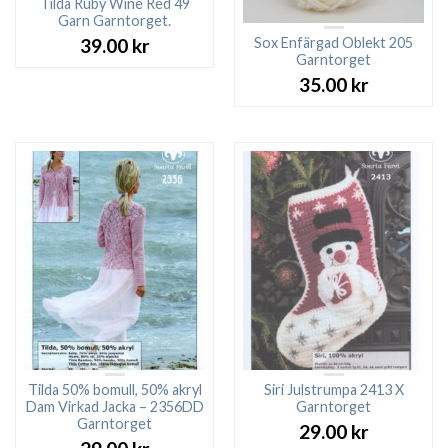
Tilda Ruby Wine Red 49
Garn Garntorget.
Sox Enfärgad Oblekt 205
39.00
kr
Garntorget
35.00
kr
Tilda 50% bomull, 50% akryl
Siri Julstrumpa 2413 X
Dam Virkad Jacka – 2356DD
Garntorget
Garntorget
29.00
kr