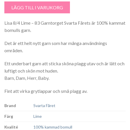
LÄGG TILL I VARUKORG
Lisa 8/4 Lime – 83 Garntorget Svarta Fårets är 100% kammat
bomulls garn.
Det är ett helt nytt garn som har många användnings
områden.
Ett underbart garn att sticka sköna plagg utav och är lätt och
luftigt och skön mot huden.
Barn, Dam, Herr, Baby.
Fint att virka grytlappar och små plagg av.
Brand
Svarta Fåret
Färg
Lime
Kvalité
100% kammad bomull