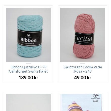
var:
är:
27.00 kr.
23.00 kr.
Ribbon Ljusturkos – 79
Garntorget Cecilia Varm
Garntorget Svarta Fåret
Rosa – 243
139.00
kr
49.00
kr