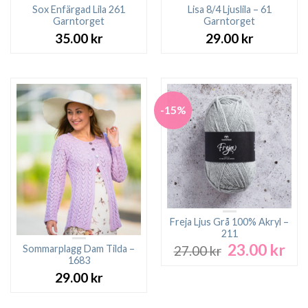
Sox Enfärgad Lila 261
Lisa 8/4 Ljuslila – 61
Garntorget
Garntorget
35.00
kr
29.00
kr
-15%
Freja Ljus Grå 100% Akryl –
211
23.00
kr
Det
Det
Sommarplagg Dam Tilda –
27.00
kr
ursprungliga
nuv
1683
priset
pri
29.00
kr
var:
är:
27.00 kr.
23.0