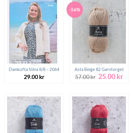
-56%
Damkofta Stina 8/8 – 2064
Asta Beige 82 Garntorget
25.00
kr
Det
Det
29.00
kr
57.00
kr
ursprungliga
nuv
priset
pri
var:
är:
57.00 kr.
25.0