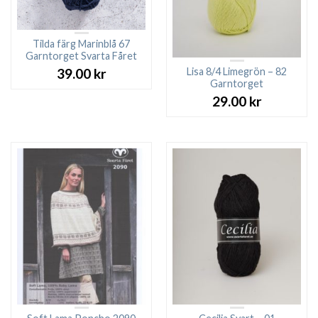
Tilda färg Marinblå 67
Garntorget Svarta Fåret
Lisa 8/4 Limegrön – 82
39.00
kr
Garntorget
29.00
kr