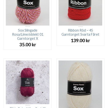
Sox Slingade
Ribbon Röd – 45
Rosa/Lime/oblekt 01
Garntorget Svarta Fåret
Garntorget X
139.00
kr
35.00
kr