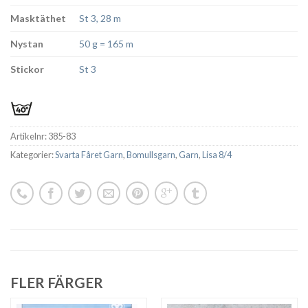
Masktäthet
St 3, 28 m
Nystan
50 g = 165 m
Stickor
St 3
Artikelnr:
385-83
Kategorier:
Svarta Fåret Garn
,
Bomullsgarn
,
Garn
,
Lisa 8/4
FLER FÄRGER