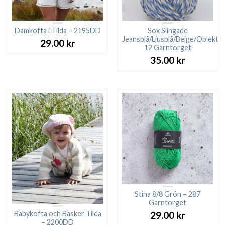
Damkofta i Tilda – 2195DD
Sox Slingade
Jeansblå/Ljusblå/Beige/Oblekt
29.00
kr
12 Garntorget
35.00
kr
Stina 8/8 Grön – 287
Garntorget
Babykofta och Basker Tilda
29.00
kr
– 2200DD