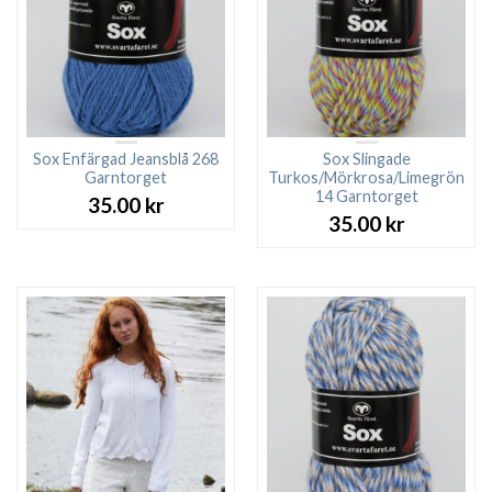
Sox Enfärgad Jeansblå 268
Sox Slingade
Garntorget
Turkos/Mörkrosa/Limegrön
14 Garntorget
35.00
kr
35.00
kr