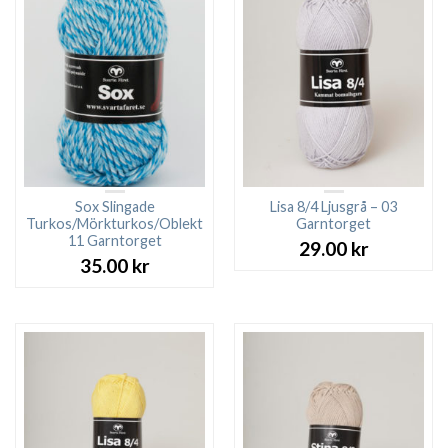
Sox Slingade
Lisa 8/4 Ljusgrå – 03
Turkos/Mörkturkos/Oblekt
Garntorget
11 Garntorget
29.00
kr
35.00
kr